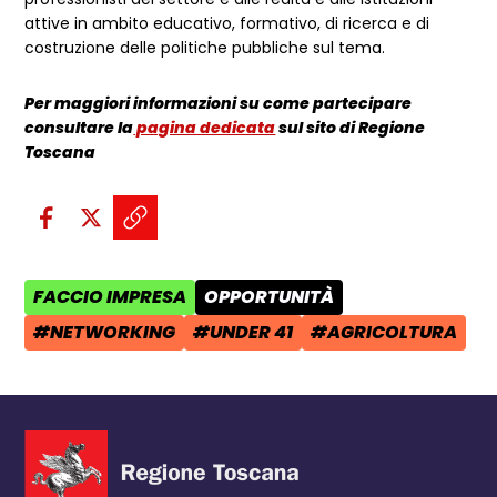
attive in ambito educativo, formativo, di ricerca e di
costruzione delle politiche pubbliche sul tema.
Per maggiori informazioni su come partecipare
consultare la
pagina dedicata
sul sito di Regione
Toscana
Condividi sui social:
Condividi su Facebook - apre una n
Condividi su X - apre una nuova
Copia il link e condividi - a
FACCIO IMPRESA
OPPORTUNITÀ
AREA TEMATICA:
CATEGORIA POST:
#NETWORKING
#UNDER 41
#AGRICOLTURA
TAG:
TAG:
TAG: