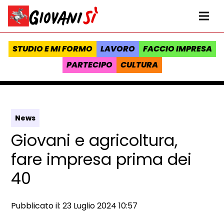
Vai al contenuto
Homepage Giovanisì - Progetto della Regione Toscana
Me
STUDIO E MI FORMO
LAVORO
FACCIO IMPRESA
PARTECIPO
CULTURA
News
Giovani e agricoltura,
fare impresa prima dei
40
Data e ora:
Pubblicato il: 23 Luglio 2024 10:57