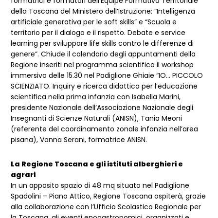
formatrici e formatori dell’Equipe Formativa Territoriale
della Toscana del Ministero dell’Istruzione: “Intelligenza
artificiale generativa per le soft skills” e “Scuola e
territorio per il dialogo e il rispetto. Debate e service
learning per sviluppare life skills contro le differenze di
genere”. Chiude il calendario degli appuntamenti della
Regione inseriti nel programma scientifico il workshop
immersivo delle 15.30 nel Padiglione Ghiaie “IO… PICCOLO
SCIENZIATO. Inquiry e ricerca didattica per l’educazione
scientifica nella prima infanzia con Isabella Marini,
presidente Nazionale dell’Associazione Nazionale degli
Insegnanti di Scienze Naturali (ANISN), Tania Meoni
(referente del coordinamento zonale infanzia nell’area
pisana), Vanna Serani, formatrice ANISN.
La Regione Toscana e gli istituti alberghieri e
agrari
In un apposito spazio di 48 mq situato nel Padiglione
Spadolini – Piano Attico, Regione Toscana ospiterà, grazie
alla collaborazione con l’Ufficio Scolastico Regionale per
la Toscana, gli eventi enogastronomici, organizzati e