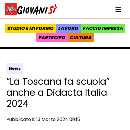
Vai al contenuto
Homepage Giovanisì - Progetto della Regione Toscana
Me
STUDIO E MI FORMO
LAVORO
FACCIO IMPRESA
PARTECIPO
CULTURA
News
“La Toscana fa scuola”
anche a Didacta Italia
2024
Data e ora:
Pubblicato il: 13 Marzo 2024 09:15