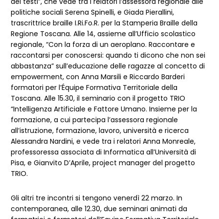
dei testi”, che vede tra i relatori l’assessora regionale alle
politiche sociali Serena Spinelli, e Giada Pierallini,
trascrittrice braille I.Ri.Fo.R. per la Stamperia Braille della
Regione Toscana. Alle 14, assieme all’Ufficio scolastico
regionale, “Con la forza di un aeroplano. Raccontare e
raccontarsi per conoscersi: quando ti dicono che non sei
abbastanza” sull’educazione delle ragazze al concetto di
empowerment, con Anna Marsili e Riccardo Barderi
formatori per l’Équipe Formativa Territoriale della
Toscana. Alle 15.30, il seminario con il progetto TRIO
“Intelligenza Artificiale e Fattore Umano. Insieme per la
formazione, a cui partecipa l’assessora regionale
all’istruzione, formazione, lavoro, università e ricerca
Alessandra Nardini, e vede tra i relatori Anna Monreale,
professoressa associata di Informatica all’Università di
Pisa, e Gianvito D’Aprile, project manager del progetto
TRIO.
Gli altri tre incontri si tengono venerdì 22 marzo. In
contemporanea, alle 12.30, due seminari animati da