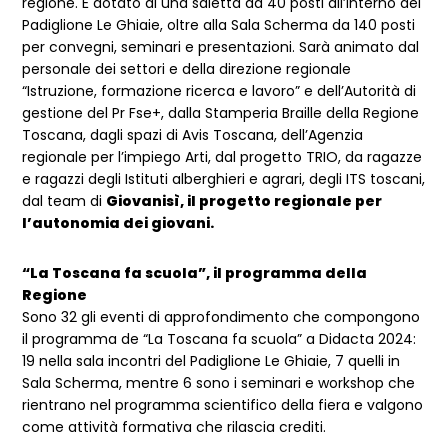
regione. È dotato di una saletta da 40 posti all’interno del
Padiglione Le Ghiaie, oltre alla Sala Scherma da 140 posti
per convegni, seminari e presentazioni. Sarà animato dal
personale dei settori e della direzione regionale
“Istruzione, formazione ricerca e lavoro” e dell’Autorità di
gestione del Pr Fse+, dalla Stamperia Braille della Regione
Toscana, dagli spazi di Avis Toscana, dell’Agenzia
regionale per l’impiego Arti, dal progetto TRIO, da ragazze
e ragazzi degli Istituti alberghieri e agrari, degli ITS toscani,
dal team di
Giovanisì, il progetto regionale per
l’autonomia dei giovani.
“La Toscana fa scuola”, il programma della
Regione
Sono 32 gli eventi di approfondimento che compongono
il programma de “La Toscana fa scuola” a Didacta 2024:
19 nella sala incontri del Padiglione Le Ghiaie, 7 quelli in
Sala Scherma, mentre 6 sono i seminari e workshop che
rientrano nel programma scientifico della fiera e valgono
come attività formativa che rilascia crediti.