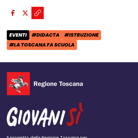
Condividi sui social:
Condividi su Facebook - apre una n
Condividi su X - apre una nuova
Copia il link e condividi - a
EVENTI
#DIDACTA
#ISTRUZIONE
CATEGORIA POST:
TAG:
TAG:
#LA TOSCANA FA SCUOLA
TAG:
Il progetto della Regione Toscana per