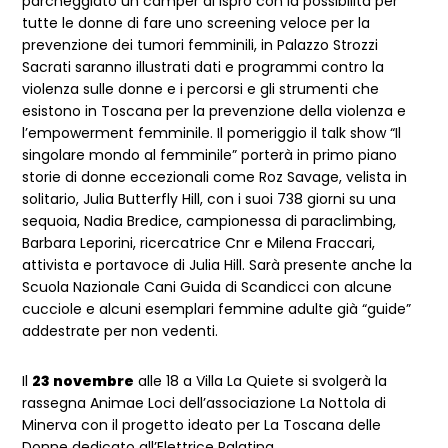
parcheggiato un camper di Ispro con la possibilità per
tutte le donne di fare uno screening veloce per la
prevenzione dei tumori femminili, in Palazzo Strozzi
Sacrati saranno illustrati dati e programmi contro la
violenza sulle donne e i percorsi e gli strumenti che
esistono in Toscana per la prevenzione della violenza e
l’empowerment femminile. Il pomeriggio il talk show “Il
singolare mondo al femminile” porterà in primo piano
storie di donne eccezionali come Roz Savage, velista in
solitario, Julia Butterfly Hill, con i suoi 738 giorni su una
sequoia, Nadia Bredice, campionessa di paraclimbing,
Barbara Leporini, ricercatrice Cnr e Milena Fraccari,
attivista e portavoce di Julia Hill. Sarà presente anche la
Scuola Nazionale Cani Guida di Scandicci con alcune
cucciole e alcuni esemplari femmine adulte già “guide”
addestrate per non vedenti.
Il
23 novembre
alle 18 a Villa La Quiete si svolgerà la
rassegna Animae Loci dell’associazione La Nottola di
Minerva con il progetto ideato per La Toscana delle
Donne dedicato all’Elettrice Palatina.