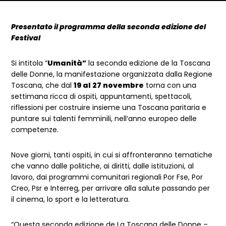
Dettagli articolo
Presentato il programma della seconda edizione del
Festival
Si intitola “
Umanità”
la seconda edizione de la Toscana
delle Donne, la manifestazione organizzata dalla Regione
Toscana, che dal
19 al 27 novembre
torna con una
settimana ricca di ospiti, appuntamenti, spettacoli,
riflessioni per costruire insieme una Toscana paritaria e
puntare sui talenti femminili, nell’anno europeo delle
competenze.
Nove giorni, tanti ospiti, in cui si affronteranno tematiche
che vanno dalle politiche, ai diritti, dalle istituzioni, al
lavoro, dai programmi comunitari regionali Por Fse, Por
Creo, Psr e Interreg, per arrivare alla salute passando per
il cinema, lo sport e la letteratura.
“Questa seconda edizione de La Toscana delle Donne –