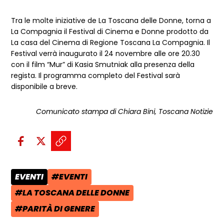
Tra le molte iniziative de La Toscana delle Donne, torna a
La Compagnia il Festival di Cinema e Donne prodotto da
La casa del Cinema di Regione Toscana La Compagnia. Il
Festival verrà inaugurato il 24 novembre alle ore 20.30
con il film “Mur” di Kasia Smutniak alla presenza della
regista. Il programma completo del Festival sarà
disponibile a breve.
Comunicato stampa di Chiara Bini, Toscana Notizie
Condividi sui social:
Condividi su Facebook - apre una n
Condividi su X - apre una nuova
Copia il link e condividi - a
EVENTI
#EVENTI
CATEGORIA POST:
TAG:
#LA TOSCANA DELLE DONNE
TAG:
#PARITÀ DI GENERE
TAG: