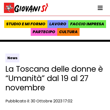
Vai al contenuto
Homepage Giovanisì - Progetto della Regione Toscana
Me
STUDIO E MI FORMO
LAVORO
FACCIO IMPRESA
PARTECIPO
CULTURA
News
La Toscana delle donne è
“Umanità” dal 19 al 27
novembre
Data e ora:
Pubblicato il: 30 Ottobre 2023 17:02