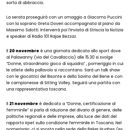
sorta di abbraccio.
La serata proseguirà con un omaggio a Giacomo Puccini
con la soprano Greta Doveri accompagnata al piano da
Massimo Salotti. Interverrà poi l’inviata di Striscia la Notizia
e speaker di Radio 101 Rajae Bezzaz.
Il
20 novembre
è una giornata dedicata allo sport dove
al Palawanny (via del Cavallaccio) alle 15.30 si svolge
“Donne, straordinario gioco di squadra” , pomeriggio in cui
le atlete della pallavolo si raccontano. Sarà un talk shaw
con le giocatrici del Bisonte e della Savino del Bene e con
le campionesse di Sitting Volley. Seguirà una partita con
una rappresentativa toscana.
Il
21 novembre
è dedicato a “Donne, certificazione al
femminile” si parla di riduzione del divario di genere, delle
politiche regionali e delle imprese, alla luce dei dati del
rapporto Irpet sulla condizione femminile in Toscana. Nel
pomeriggio, ci si sposta nella sede della Beker Hughes (ex