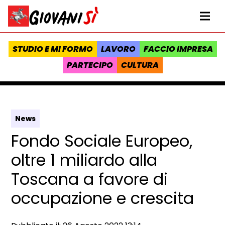
Vai al contenuto
Homepage Giovanisì - Progetto della Regione Toscana
Me
STUDIO E MI FORMO
LAVORO
FACCIO IMPRESA
PARTECIPO
CULTURA
News
Fondo Sociale Europeo,
oltre 1 miliardo alla
Toscana a favore di
occupazione e crescita