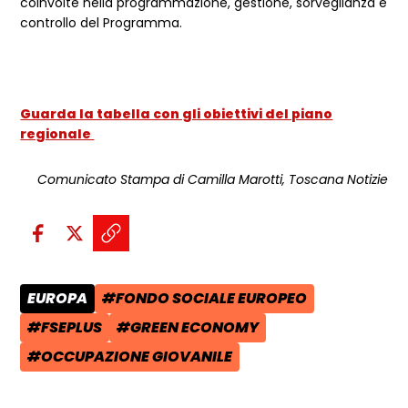
coinvolte nella programmazione, gestione, sorveglianza e
controllo del Programma.
Guarda la tabella con gli obiettivi del piano
regionale
Comunicato Stampa di Camilla Marotti, Toscana Notizie
Condividi sui social:
Condividi su Facebook - apre una n
Condividi su X - apre una nuova
Copia il link e condividi - a
EUROPA
#FONDO SOCIALE EUROPEO
CATEGORIA POST:
TAG:
#FSEPLUS
#GREEN ECONOMY
TAG:
TAG:
#OCCUPAZIONE GIOVANILE
TAG: