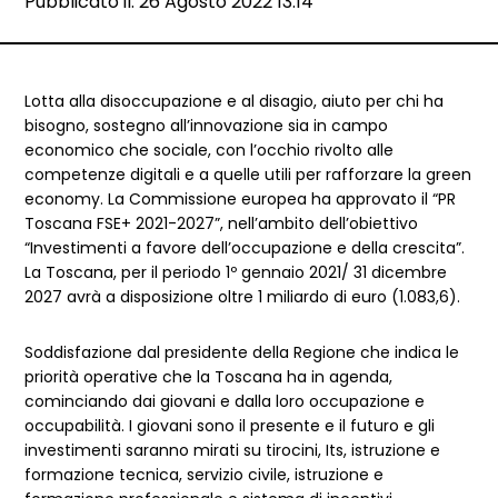
Data e ora:
Pubblicato il: 26 Agosto 2022 13:14
Dettagli articolo
Lotta alla disoccupazione e al disagio, aiuto per chi ha
bisogno, sostegno all’innovazione sia in campo
economico che sociale, con l’occhio rivolto alle
competenze digitali e a quelle utili per rafforzare la green
economy. La Commissione europea ha approvato il “PR
Toscana FSE+ 2021-2027”, nell’ambito dell’obiettivo
“Investimenti a favore dell’occupazione e della crescita”.
La Toscana, per il periodo 1º gennaio 2021/ 31 dicembre
2027 avrà a disposizione oltre 1 miliardo di euro (1.083,6).
Soddisfazione dal presidente della Regione che indica le
priorità operative che la Toscana ha in agenda,
cominciando dai giovani e dalla loro occupazione e
occupabilità. I giovani sono il presente e il futuro e gli
investimenti saranno mirati su tirocini, Its, istruzione e
formazione tecnica, servizio civile, istruzione e