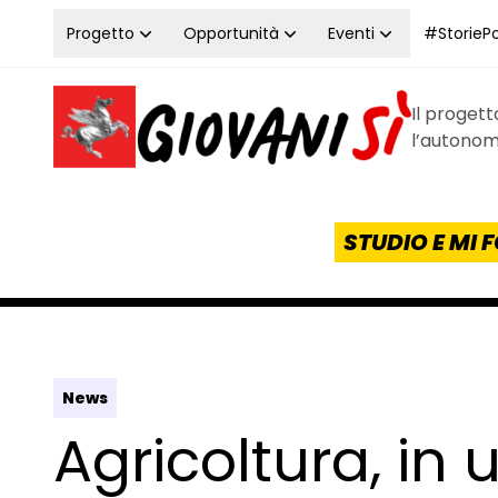
Vai al contenuto
Progetto
Opportunità
Eventi
#StoriePos
Il proget
Homepage Giovanisì - Progetto della Regione Tos
l’autonomi
STUDIO E MI
News
Agricoltura, in