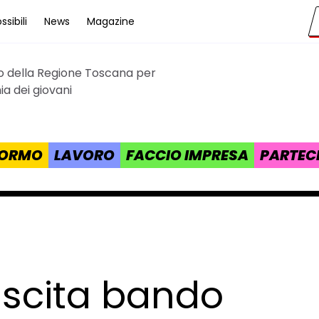
sibili
News
Magazine
to della Regione Toscana per
cana
a dei giovani
 FORMO
LAVORO
FACCIO IMPRESA
PARTEC
 uscita bando