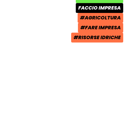
AREA TEMATICA:
FACCIO IMPRESA
CATEGORIA POST:
#AGRICOLTURA
TAG:
#FARE IMPRESA
TAG:
#RISORSE IDRICHE
TAG: