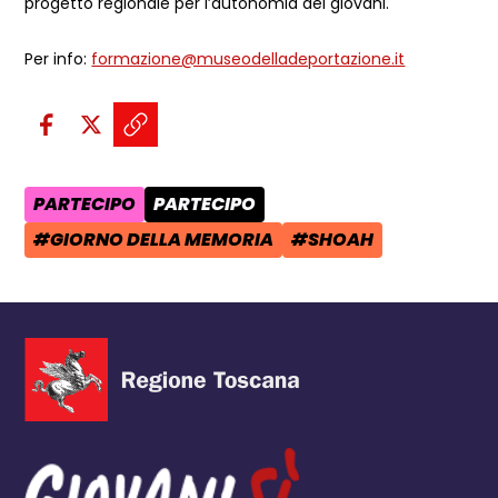
progetto regionale per l’autonomia dei giovani.
Per info:
formazione@museodelladeportazione.it
Condividi sui social:
Condividi su Facebook - apre una n
Condividi su X - apre una nuova
Copia il link e condividi - a
PARTECIPO
PARTECIPO
AREA TEMATICA:
CATEGORIA POST:
#GIORNO DELLA MEMORIA
#SHOAH
TAG:
TAG: