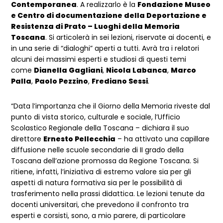
Contemporanea
. A realizzarlo è la
Fondazione Museo
e Centro di documentazione della Deportazione e
Resistenza di Prato – Luoghi della Memoria
Toscana
. Si articolerà in sei lezioni, riservate ai docenti, e
in una serie di “dialoghi” aperti a tutti. Avrà tra i relatori
alcuni dei massimi esperti e studiosi di questi temi
come
Dianella Gagliani
,
Nicola Labanca
,
Marco
Palla
,
Paolo Pezzino
,
Frediano Sessi
.
“Data l’importanza che il Giorno della Memoria riveste dal
punto di vista storico, culturale e sociale, l’Ufficio
Scolastico Regionale della Toscana – dichiara il suo
direttore
Ernesto Pellecchia
– ha attivato una capillare
diffusione nelle scuole secondarie di II grado della
Toscana dell’azione promossa da Regione Toscana. Si
ritiene, infatti, l’iniziativa di estremo valore sia per gli
aspetti di natura formativa sia per le possibilità di
trasferimento nella prassi didattica. Le lezioni tenute da
docenti universitari, che prevedono il confronto tra
esperti e corsisti, sono, a mio parere, di particolare