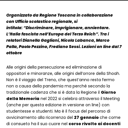
Dettagli articolo
Organizzato da Regione Toscana in collaborazione
con Ufficio scolastico regionale, si
intitola: “Discriminare, imprigionare, annientare.
L’Italia fascista nell’Europa del Terzo Reich”. Tra i
relatori Dianella Gagliani, Nicola Labanca, Marco
Palla, Paolo Pezzino, Frediano Sessi. Lezioni on line dal 7
ottobre
Alle origini della persecuzione ed eliminazione di
oppositori e minoranze, alle origini dell’orrore della Shoah.
Non è il viaggio del Treno, che quest’anno resta fermo
non a causa della pandemia ma perché secondo la
tradizionale cadenza che si è data la Regione il
Giorno
della Memoria
nel 2022 si celebra attraverso il Meeting
(anche per questa edizione in versione on line) con
studentesse e studenti. Ma è il focus del percorso di
avvicinamento alla ricorrenza del
27 gennaio
che come
di consueto ha il suo cuore nel
corso rivolto ai docenti