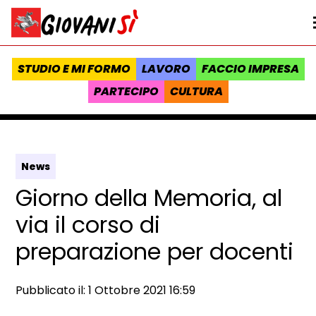
Vai al contenuto
Homepage Giovanisì - Progetto della Regione Toscana
STUDIO E MI FORMO
LAVORO
FACCIO IMPRESA
PARTECIPO
CULTURA
News
Giorno della Memoria, al
via il corso di
preparazione per docenti
Data e ora:
Pubblicato il: 1 Ottobre 2021 16:59