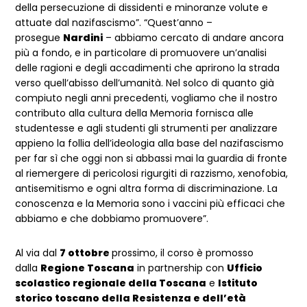
della persecuzione di dissidenti e minoranze volute e
attuate dal nazifascismo”. “Quest’anno –
prosegue
Nardini
– abbiamo cercato di andare ancora
più a fondo, e in particolare di promuovere un’analisi
delle ragioni e degli accadimenti che aprirono la strada
verso quell’abisso dell’umanità. Nel solco di quanto già
compiuto negli anni precedenti, vogliamo che il nostro
contributo alla cultura della Memoria fornisca alle
studentesse e agli studenti gli strumenti per analizzare
appieno la follia dell’ideologia alla base del nazifascismo
per far sì che oggi non si abbassi mai la guardia di fronte
al riemergere di pericolosi rigurgiti di razzismo, xenofobia,
antisemitismo e ogni altra forma di discriminazione. La
conoscenza e la Memoria sono i vaccini più efficaci che
abbiamo e che dobbiamo promuovere”.
Al via dal
7 ottobre
prossimo, il corso è promosso
dalla
Regione Toscana
in partnership con
Ufficio
scolastico regionale della Toscana
e
Istituto
storico toscano della Resistenza e dell’età