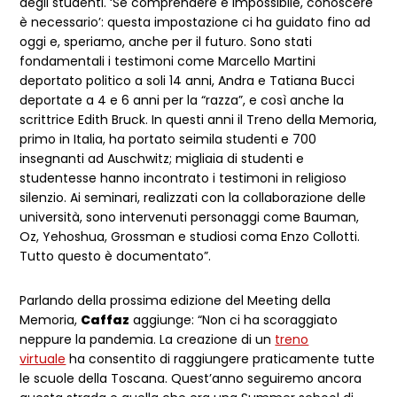
degli studenti. ‘Se comprendere è impossibile, conoscere
è necessario’: questa impostazione ci ha guidato fino ad
oggi e, speriamo, anche per il futuro. Sono stati
fondamentali i testimoni come Marcello Martini
deportato politico a soli 14 anni, Andra e Tatiana Bucci
deportate a 4 e 6 anni per la “razza”, e così anche la
scrittrice Edith Bruck. In questi anni il Treno della Memoria,
primo in Italia, ha portato seimila studenti e 700
insegnanti ad Auschwitz; migliaia di studenti e
studentesse hanno incontrato i testimoni in religioso
silenzio. Ai seminari, realizzati con la collaborazione delle
università, sono intervenuti personaggi come Bauman,
Oz, Yehoshua, Grossman e studiosi coma Enzo Collotti.
Tutto questo è documentato”.
Parlando della prossima edizione del Meeting della
Memoria,
Caffaz
aggiunge: “Non ci ha scoraggiato
neppure la pandemia. La creazione di un
treno
virtuale
ha consentito di raggiungere praticamente tutte
le scuole della Toscana. Quest’anno seguiremo ancora