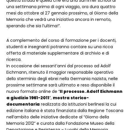
questa strada e quella che era una Summer school di
una settimana prima di ogni viaggio, ora dura quattro
mesi da ottobre al 27 gennaio prossimo, al Giorno della
Memoria che vedrà una iniziativa ancora in remoto,
sperando che sia l’ultima!”.
A complemento del corso di formazione per i docenti,
studenti e insegnanti potranno contare su una ricca
offerta di materiale supplementare di archivio e di
ricerca.
In occasione dei sessant’anni dal processo ad Adolf
Eichmann, ritenuto il maggior responsabile operativo
dello sterminio degli ebrei nella Germania nazista, nelle
prossime settimane sarà ultimato e reso disponibile il
nuovo formato online de “
Il processo. Adolf Eichmann
a giudizio 1961-2011
”,
mostra storico-
documentaria
realizzata da istituzioni berlinesi la cui
edizione italiana è stata finanziata dalla Regione Toscana
nell’ambito delle iniziative dedicate al “Giorno della
Memoria 2012” e curata dalla Fondazione Museo della
Deportazione e Resistenza – Luoghi della Memoria