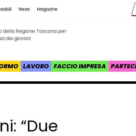
sibili
News
Magazine
to della Regione Toscana per
cana
a dei giovani
 FORMO
LAVORO
FACCIO IMPRESA
PARTEC
ni: “Due