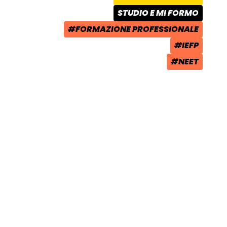
AREA TEMATICA:
STUDIO E MI FORMO
CATEGORIA POST:
#FORMAZIONE PROFESSIONALE
TAG:
#IEFP
TAG:
#NEET
TAG: