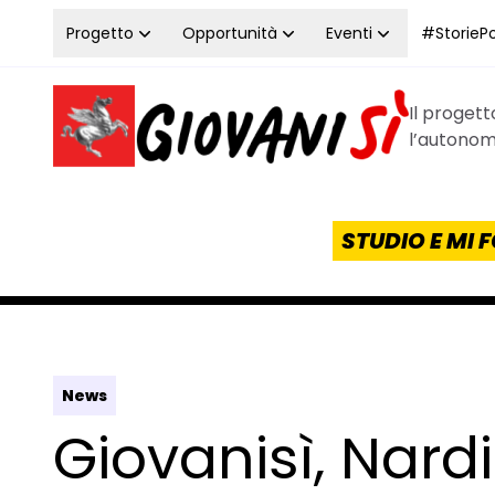
Vai al contenuto
Progetto
Opportunità
Eventi
#StoriePos
Il proget
Homepage Giovanisì - Progetto della Regione Tos
l’autonomi
STUDIO E MI
News
Giovanisì, Nardi