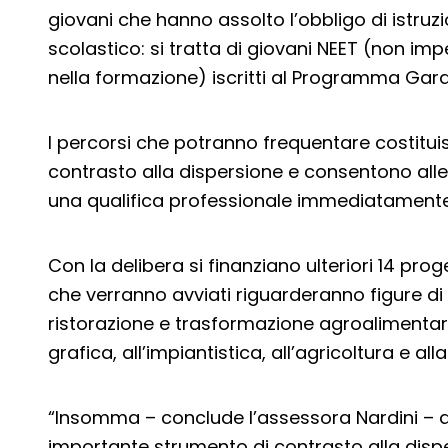
giovani che hanno assolto l’obbligo di istruz
scolastico: si tratta di giovani NEET (non imp
nella formazione) iscritti al Programma Gara
I percorsi che potranno frequentare costitu
contrasto alla dispersione e consentono alle
una qualifica professionale immediatamente 
Con la delibera si finanziano ulteriori 14 prog
che verranno avviati riguarderanno figure di d
ristorazione e trasformazione agroalimentare
grafica, all’impiantistica, all’agricoltura e a
“Insomma – conclude l’assessora Nardini – q
importante strumento di contrasto alla disp