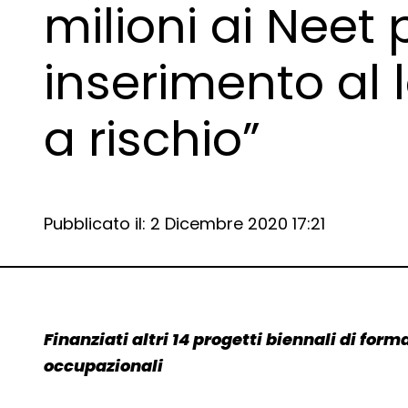
milioni ai Neet 
inserimento al 
a rischio”
Data e ora:
Pubblicato il: 2 Dicembre 2020 17:21
Dettagli articolo
Finanziati altri 14 progetti biennali di for
occupazionali