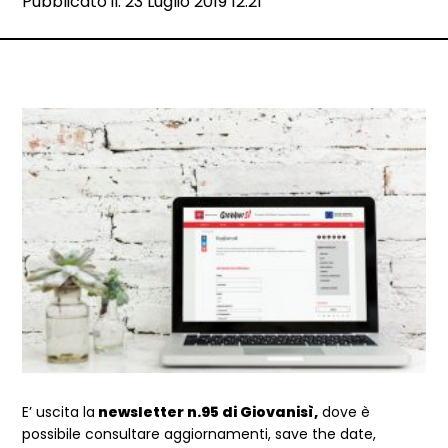
Data e ora:
Pubblicato il: 23 Luglio 2019 12:21
Dettagli articolo
E’ uscita la
newsletter n.95 di Giovanisì,
dove è
possibile consultare aggiornamenti, save the date,