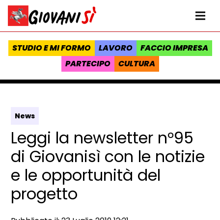
Vai al contenuto
Homepage Giovanisì - Progetto della Regione Toscana
Me
STUDIO E MI FORMO
LAVORO
FACCIO IMPRESA
PARTECIPO
CULTURA
News
Leggi la newsletter n°95
di Giovanisì con le notizie
e le opportunità del
progetto