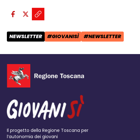
Condividi sui social:
Condividi su Facebook - apre una n
Condividi su X - apre una nuova
Copia il link e condividi - a
NEWSLETTER
#GIOVANISÌ
#NEWSLETTER
CATEGORIA POST:
TAG:
TAG:
Il progetto della Regione Toscana per
l’autonomia dei giovani