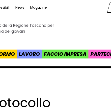
sibili
News
Magazine
to della Regione Toscana per
cana
a dei giovani
 FORMO
LAVORO
FACCIO IMPRESA
PARTEC
rotocollo