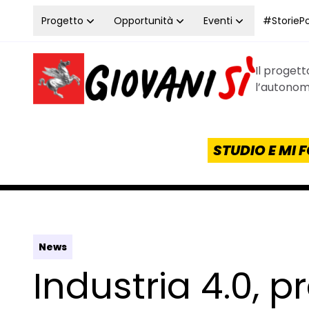
Vai al contenuto
Progetto
Opportunità
Eventi
#StoriePos
Il proget
Homepage Giovanisì - Progetto della Regione Tos
l’autonomi
STUDIO E MI
News
Industria 4.0, p