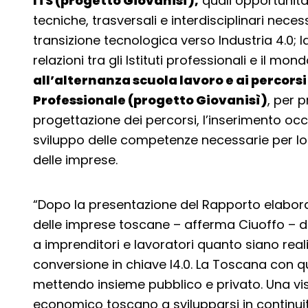
ITS (progetto Giovanisì),
quali opportunità
tecniche, trasversali e interdisciplinari neces
transizione tecnologica verso Industria 4.0; l
relazioni tra gli Istituti professionali e il m
all’alternanza scuola lavoro e ai percors
Professionale (progetto Giovanisì)
, per 
progettazione dei percorsi, l’inserimento occ
sviluppo delle competenze necessarie per lo s
delle imprese.
“Dopo la presentazione del Rapporto elabora
delle imprese toscane – afferma Ciuoffo – 
a imprenditori e lavoratori quanto siano real
conversione in chiave I4.0. La Toscana con q
mettendo insieme pubblico e privato. Una vis
economico toscano a svilupparsi in continuit