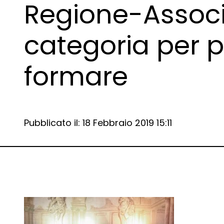
Regione-Associ
categoria per 
formare
Data e ora:
Pubblicato il: 18 Febbraio 2019 15:11
Dettagli articolo