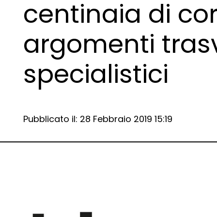
centinaia di cor
argomenti trasv
specialistici
Data e ora:
Pubblicato il: 28 Febbraio 2019 15:19
Dettagli articolo