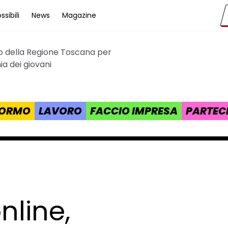
sibili
News
Magazine
to della Regione Toscana per
cana
a dei giovani
 FORMO
LAVORO
FACCIO IMPRESA
PARTEC
nline,