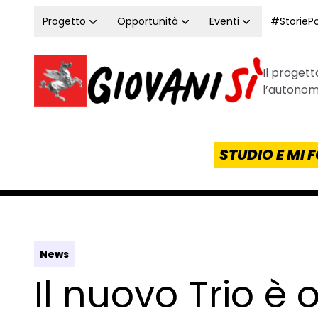
Vai al contenuto
Progetto
Opportunità
Eventi
#StoriePos
Il proget
Homepage Giovanisì - Progetto della Regione Tos
l’autonomi
STUDIO E MI
News
Il nuovo Trio è o