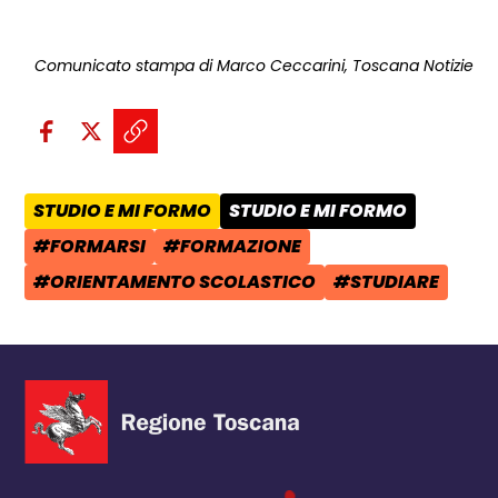
Comunicato stampa di Marco Ceccarini, Toscana Notizie
Condividi sui social:
Condividi su Facebook - apre una n
Condividi su X - apre una nuova
Copia il link e condividi - a
STUDIO E MI FORMO
STUDIO E MI FORMO
AREA TEMATICA:
CATEGORIA POST:
#FORMARSI
#FORMAZIONE
TAG:
TAG:
#ORIENTAMENTO SCOLASTICO
#STUDIARE
TAG:
TAG: