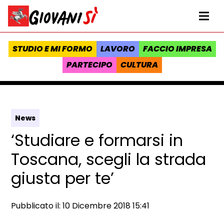
Vai al contenuto
Homepage Giovanisì - Progetto della Regione Toscana
Me
STUDIO E MI FORMO
LAVORO
FACCIO IMPRESA
PARTECIPO
CULTURA
News
‘Studiare e formarsi in
Toscana, scegli la strada
giusta per te’
Data e ora:
Pubblicato il: 10 Dicembre 2018 15:41