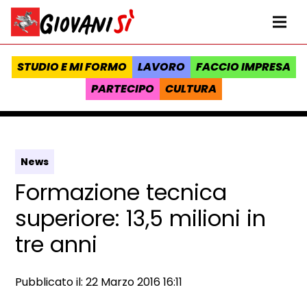
Vai al contenuto
Homepage Giovanisì - Progetto della Regione Toscana
Me
STUDIO E MI FORMO
LAVORO
FACCIO IMPRESA
PARTECIPO
CULTURA
News
Formazione tecnica
superiore: 13,5 milioni in
tre anni
Data e ora:
Pubblicato il: 22 Marzo 2016 16:11