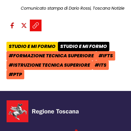
Comunicato stampa di Dario Rossi, Toscana Notizie
Condividi sui social:
Condividi su Facebook - apre una n
Condividi su X - apre una nuova
Copia il link e condividi - a
STUDIO E MI FORMO
STUDIO E MI FORMO
AREA TEMATICA:
CATEGORIA POST:
#FORMAZIONE TECNICA SUPERIORE
#IFTS
TAG:
TAG:
#ISTRUZIONE TECNICA SUPERIORE
#ITS
TAG:
TAG:
#PTP
TAG: