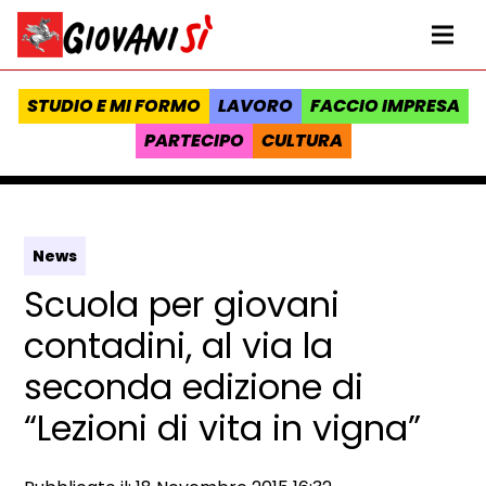
Vai al contenuto
Homepage Giovanisì - Progetto della Regione Toscana
Me
STUDIO E MI FORMO
LAVORO
FACCIO IMPRESA
PARTECIPO
CULTURA
News
Scuola per giovani
contadini, al via la
seconda edizione di
“Lezioni di vita in vigna”