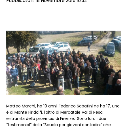
Data e ora:
Pubblicato il: 18 Novembre 2015 16:32
Dettagli articolo
Matteo Marchi, ha 19 anni, Federico Sabatini ne ha 17, uno
è di Monte Firidolfi, l’altro di Mercatale Val di Pesa,
entrambi della provincia di Firenze. Sono loro i due
“testimonial” della “Scuola per giovani contadini” che