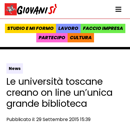
Vai al contenuto
Homepage Giovanisì - Progetto della Regione Toscana
Me
STUDIO E MI FORMO
LAVORO
FACCIO IMPRESA
PARTECIPO
CULTURA
News
Le università toscane
creano on line un’unica
grande biblioteca
Data e ora:
Pubblicato il: 29 Settembre 2015 15:39