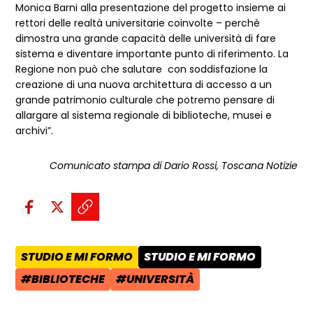
Monica Barni alla presentazione del progetto insieme ai
rettori delle realtà universitarie coinvolte – perchè
dimostra una grande capacità delle università di fare
sistema e diventare importante punto di riferimento. La
Regione non può che salutare con soddisfazione la
creazione di una nuova architettura di accesso a un
grande patrimonio culturale che potremo pensare di
allargare al sistema regionale di biblioteche, musei e
archivi”.
Comunicato stampa di Dario Rossi, Toscana Notizie
Condividi sui social:
Condividi su Facebook - apre una n
Condividi su X - apre una nuova
Copia il link e condividi - a
STUDIO E MI FORMO
STUDIO E MI FORMO
AREA TEMATICA:
CATEGORIA POST:
#BIBLIOTECHE
#UNIVERSITÀ
TAG:
TAG: