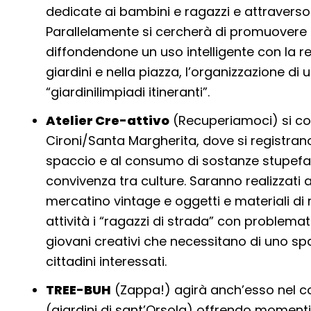
dedicate ai bambini e ragazzi e attraverso l
Parallelamente si cercherà di promuovere e 
diffondendone un uso intelligente con la rea
giardini e nella piazza, l’organizzazione di 
“giardinilimpiadi itineranti”.
Atelier Cre-attivo
(Recuperiamoci) si con
Cironi/Santa Margherita, dove si registra
spaccio e al consumo di sostanze stupeface
convivenza tra culture. Saranno realizzati a
mercatino vintage e oggetti e materiali di 
attività i “ragazzi di strada” con problematic
giovani creativi che necessitano di uno spazio
cittadini interessati.
TREE-BUH
(Zappa!) agirà anch’esso nel co
(giardini di sant’Orsola) offrendo momenti