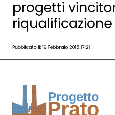
progetti vincito
riqualificazion
Data e ora:
Pubblicato il: 19 Febbraio 2015 17:21
Dettagli articolo