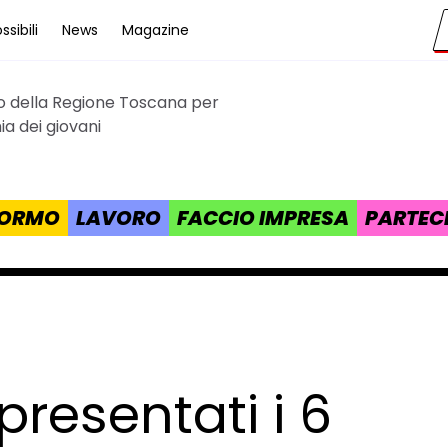
sibili
News
Magazine
to della Regione Toscana per
cana
a dei giovani
 FORMO
LAVORO
FACCIO IMPRESA
PARTEC
presentati i 6