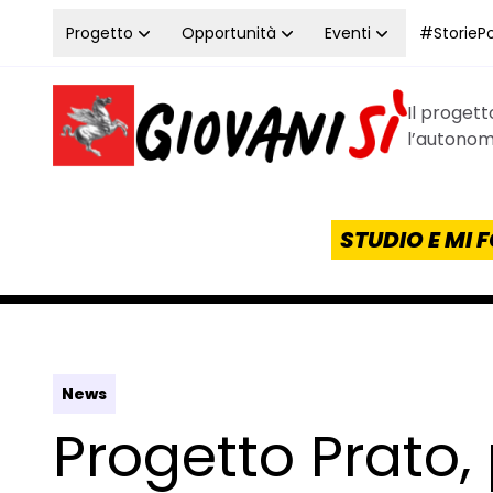
Vai al contenuto
Progetto
Opportunità
Eventi
#StoriePos
Il proget
Homepage Giovanisì - Progetto della Regione Tos
l’autonomi
STUDIO E MI
News
Progetto Prato, 