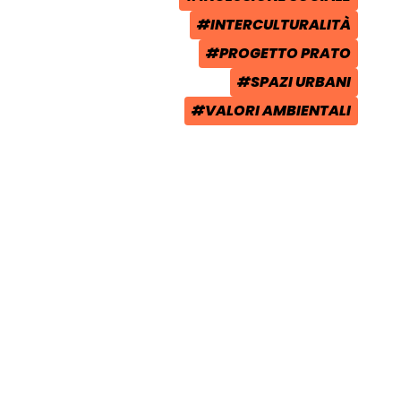
TAG:
#INTERCULTURALITÀ
TAG:
#PROGETTO PRATO
TAG:
#SPAZI URBANI
TAG:
#VALORI AMBIENTALI
TAG: