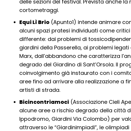
delle sezioni del festival. Prevista anche la
cortometraggi.
Equi Lì Brio
(Apunto1) intende animare con il
alcuni spazi pratesi individuati come criti
differente: dai problemi di tossicodipende
giardini della Passerella, ai problemi legati 
Marx, dall’abbandono che caratterizza l’anf
degrado del Giardino di Sant’Orsola. Il pro
coinvolgimento già instaurato con i comitati
aree fino ad arrivare alla realizzazione a fi
artisti di strada.
Bicincontriamoci
(Associazione Cieli Aper
alcune aree a rischio degrado della città 
Ippodromo, Giardini Via Colombo) per valo
attraverso le “Giardinimpiadi”, le olimpiadi d