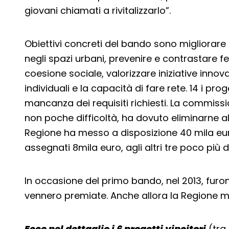
giovani chiamati a rivitalizzarlo”.
Obiettivi concreti del bando sono migliorare la 
negli spazi urbani, prevenire e contrastare 
coesione sociale, valorizzare iniziative innovat
individuali e la capacità di fare rete. 14 i prog
mancanza dei requisiti richiesti. La commissi
non poche difficoltà, ha dovuto eliminarne alt
Regione ha messo a disposizione 40 mila euro.
assegnati 8mila euro, agli altri tre poco più d
In occasione del primo bando, nel 2013, fu
vennero premiate. Anche allora la Regione m
Ecco nel dettaglio i 6 progetti vincitori
(tra