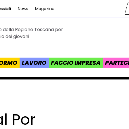
sibili
News
Magazine
to della Regione Toscana per
cana
a dei giovani
 FORMO
LAVORO
FACCIO IMPRESA
PARTEC
al Por