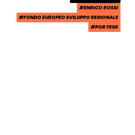
CATEGORIA POST:
#ENRICO ROSSI
TAG:
#FONDO EUROPEO SVILUPPO REGIONALE
TAG:
#POR FESR
TAG: