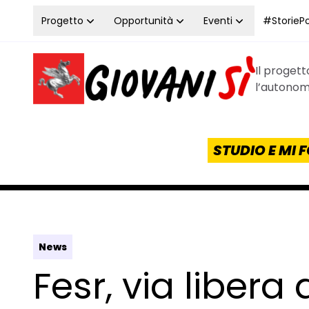
Vai al contenuto
Progetto
Opportunità
Eventi
#StoriePos
Il proget
Homepage Giovanisì - Progetto della Regione Tos
l’autonomi
STUDIO E MI
News
Fesr, via libera 