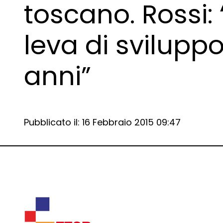
toscano. Rossi: 
leva di svilupp
anni”
Data e ora:
Pubblicato il: 16 Febbraio 2015 09:47
Dettagli articolo