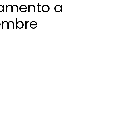
amento a
cembre