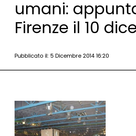
umani: appunt
Firenze il 10 di
Data e ora:
Pubblicato il: 5 Dicembre 2014 16:20
Dettagli articolo