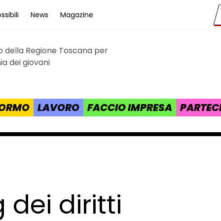
sibili
News
Magazine
to della Regione Toscana per
cana
a dei giovani
 FORMO
LAVORO
FACCIO IMPRESA
PARTEC
dei diritti