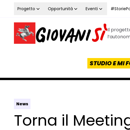
Vai al contenuto
Progetto
Opportunità
Eventi
#StoriePos
Il proget
Homepage Giovanisì - Progetto della Regione Tos
l’autonomi
STUDIO E MI
News
Torna il Meeting 