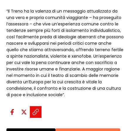
“Il Treno ha la valenza di un messaggio attualizzato da
una vera e propria comunità viaggiante – ha proseguito
l’assessora – che vive un’esperienza comune contro le
tendenze sempre più forti di isolamento individualistico,
così facilmente preda di ideologie aberranti che possono
nascere e svilupparsi nei periodi critici come anche
quello che stiamo attraversando, offrendo terreno fertile
a spinte nazionaliste, violente e xenofobe. Un’esperienza
per cui vale la pena continuare anche con sacrificio a
investire risorse umane e finanziarie. A maggior ragione
nel momento in cui il teatro di scambio delle memorie
diventa un’Europa per la cui crescita è vitale la
condivisione, il confronto e la costruzione di una cultura
di pace e inclusione sociale”.
Condividi sui social:
Condividi su Facebook - apre una n
Condividi su X - apre una nuova
Copia il link e condividi - a