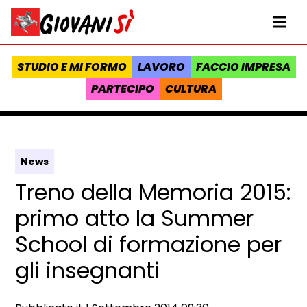
Vai al contenuto
Homepage Giovanisì - Progetto della Regione Toscana
Me
STUDIO E MI FORMO
LAVORO
FACCIO IMPRESA
PARTECIPO
CULTURA
News
Treno della Memoria 2015:
primo atto la Summer
School di formazione per
gli insegnanti