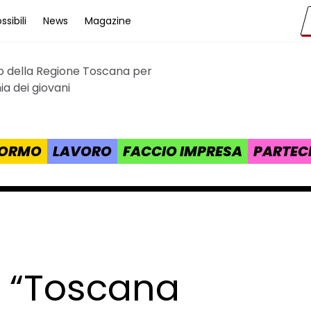
sibili
News
Magazine
to della Regione Toscana per
cana
a dei giovani
 FORMO
LAVORO
FACCIO IMPRESA
PARTEC
: “Toscana