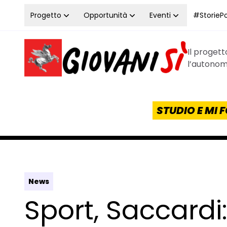
Vai al contenuto
Progetto
Opportunità
Eventi
#StoriePos
Il proget
Homepage Giovanisì - Progetto della Regione Tos
l’autonomi
STUDIO E MI
News
Sport, Saccardi