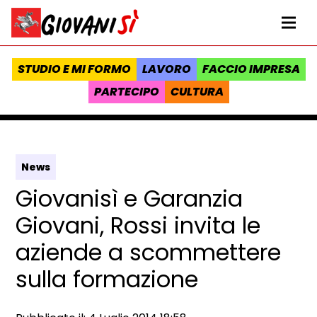
Vai al contenuto
Homepage Giovanisì - Progetto della Regione Toscana
Me
STUDIO E MI FORMO
LAVORO
FACCIO IMPRESA
PARTECIPO
CULTURA
News
Giovanisì e Garanzia
Giovani, Rossi invita le
aziende a scommettere
sulla formazione