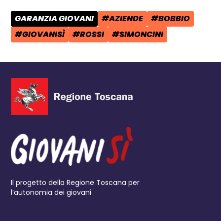
GARANZIA GIOVANI
#AZIENDE
#BOBBIO
CATEGORIA POST:
TAG:
TAG:
#GIOVANISÌ
#ROSSI
#SIMONCINI
TAG:
TAG:
TAG:
Il progetto della Regione Toscana per
l’autonomia dei giovani