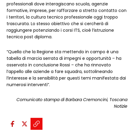
professionali dove interagiscano scuola, agenzie
formative, imprese, per rafforzare a stretto contatto con
i territori, la cultura tecnico professionale oggi troppo
trascurata. Lo stesso obiettivo che si cercherà di
raggiungere potenziando i corsi ITS, cioè l’istruzione
tecnica post diploma.
“Quella che la Regione sta mettendo in campo è una
tabella di marcia serrata di impegni e opportunità – ha
osservato in conclusione Rossi – che ha rinnovato
l’appello alle aziende a fare squadra, sottolineando
l’interesse e la sensibilità per questi temi manifestata dai
numerosi interventi”.
Comunicato stampa di Barbara Cremoncini, Toscana
Notizie
Condividi sui social:
Condividi su Facebook - apre una n
Condividi su X - apre una nuova
Copia il link e condividi - a