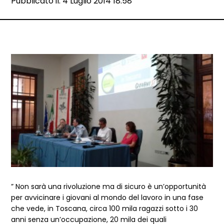
Data e ora:
Pubblicato il: 4 Luglio 2014 18:58
Dettagli articolo
” Non sarà una rivoluzione ma di sicuro è un’opportunità
per avvicinare i giovani al mondo del lavoro in una fase
che vede, in Toscana, circa 100 mila ragazzi sotto i 30
anni senza un’occupazione, 20 mila dei quali