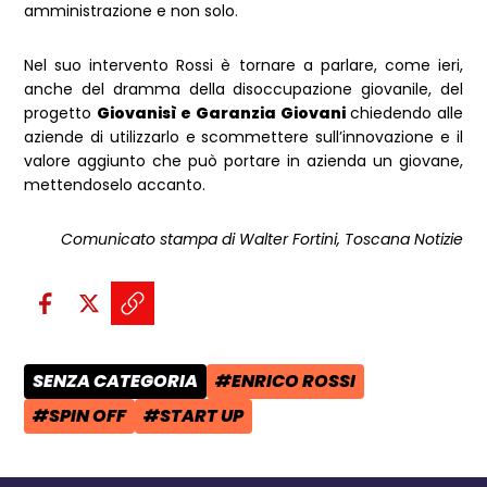
amministrazione e non solo.
Nel suo intervento Rossi è tornare a parlare, come ieri,
anche del dramma della disoccupazione giovanile, del
progetto
Giovanisì e Garanzia Giovani
chiedendo alle
aziende di utilizzarlo e scommettere sull’innovazione e il
valore aggiunto che può portare in azienda un giovane,
mettendoselo accanto.
Comunicato stampa di Walter Fortini, Toscana Notizie
Condividi sui social:
Condividi su Facebook - apre una n
Condividi su X - apre una nuova
Copia il link e condividi - a
SENZA CATEGORIA
#ENRICO ROSSI
CATEGORIA POST:
TAG:
#SPIN OFF
#START UP
TAG:
TAG: