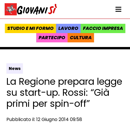
Vai al contenuto
Homepage Giovanisì - Progetto della Regione Toscana
Me
STUDIO E MI FORMO
LAVORO
FACCIO IMPRESA
PARTECIPO
CULTURA
News
La Regione prepara legge
su start-up. Rossi: “Già
primi per spin-off”
Data e ora:
Pubblicato il: 12 Giugno 2014 09:58