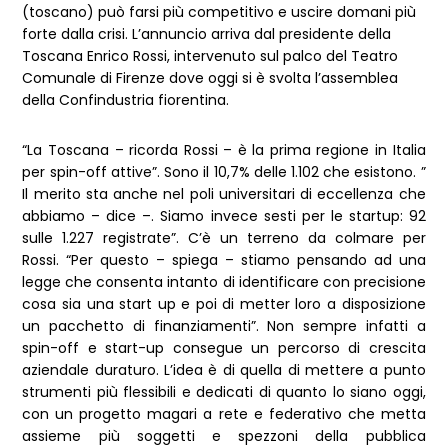
(toscano) può farsi più competitivo e uscire domani più
forte dalla crisi. L’annuncio arriva dal presidente della
Toscana Enrico Rossi, intervenuto sul palco del Teatro
Comunale di Firenze dove oggi si è svolta l’assemblea
della Confindustria fiorentina.
“La Toscana – ricorda Rossi – è la prima regione in Italia
per spin-off attive”. Sono il 10,7% delle 1.102 che esistono. ”
Il merito sta anche nel poli universitari di eccellenza che
abbiamo – dice –. Siamo invece sesti per le startup: 92
sulle 1.227 registrate”. C’è un terreno da colmare per
Rossi. “Per questo – spiega – stiamo pensando ad una
legge che consenta intanto di identificare con precisione
cosa sia una start up e poi di metter loro a disposizione
un pacchetto di finanziamenti”. Non sempre infatti a
spin-off e start-up consegue un percorso di crescita
aziendale duraturo. L’idea è di quella di mettere a punto
strumenti più flessibili e dedicati di quanto lo siano oggi,
con un progetto magari a rete e federativo che metta
assieme più soggetti e spezzoni della pubblica