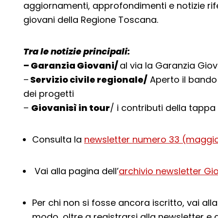
aggiornamenti, approfondimenti e notizie rif
giovani della Regione Toscana.
Tra le
notizie
principali:
– Garanzia Giovani/
al via la Garanzia Gio
–
Servizio civile regionale/
Aperto il bando 
dei progetti
–
Giovanisì in tour
/ i contributi della tappa
Consulta la
newsletter numero 33 (maggio
Vai alla pagina dell’
archivio newsletter Gi
Per chi non si fosse ancora iscritto, vai all
modo, oltre a registrarsi alla newsletter e a