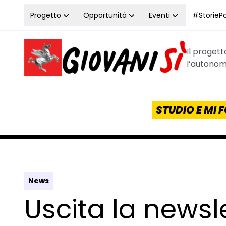
Vai al contenuto
Progetto
Opportunità
Eventi
#StoriePos
Il proget
Homepage Giovanisì - Progetto della Regione Tos
l’autonomi
STUDIO E MI
News
Uscita la newsle