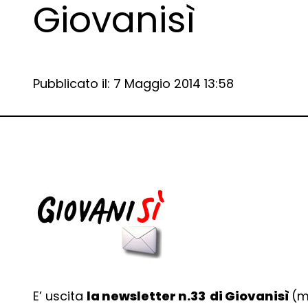
Giovanisì
Data e ora:
Pubblicato il: 7 Maggio 2014 13:58
Dettagli articolo
E’ uscita
la newsletter n.33 di Giovanisì
(m