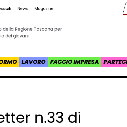
sibili
News
Magazine
to della Regione Toscana per
cana
a dei giovani
 FORMO
LAVORO
FACCIO IMPRESA
PARTEC
tter n.33 di