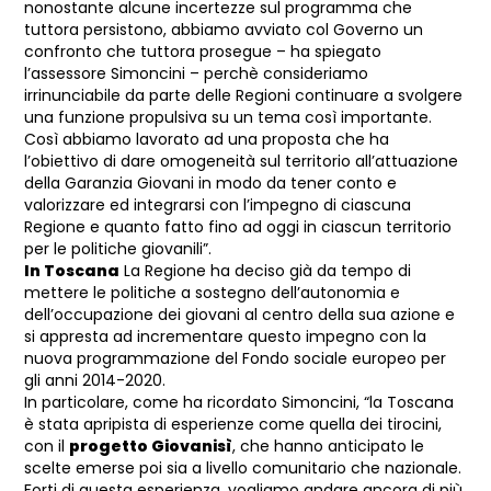
nonostante alcune incertezze sul programma che
tuttora persistono, abbiamo avviato col Governo un
confronto che tuttora prosegue – ha spiegato
l’assessore Simoncini – perchè consideriamo
irrinunciabile da parte delle Regioni continuare a svolgere
una funzione propulsiva su un tema così importante.
Così abbiamo lavorato ad una proposta che ha
l’obiettivo di dare omogeneità sul territorio all’attuazione
della Garanzia Giovani in modo da tener conto e
valorizzare ed integrarsi con l’impegno di ciascuna
Regione e quanto fatto fino ad oggi in ciascun territorio
per le politiche giovanili”.
In Toscana
La Regione ha deciso già da tempo di
mettere le politiche a sostegno dell’autonomia e
dell’occupazione dei giovani al centro della sua azione e
si appresta ad incrementare questo impegno con la
nuova programmazione del Fondo sociale europeo per
gli anni 2014-2020.
In particolare, come ha ricordato Simoncini, “la Toscana
è stata apripista di esperienze come quella dei tirocini,
con il
progetto Giovanisì
, che hanno anticipato le
scelte emerse poi sia a livello comunitario che nazionale.
Forti di questa esperienza, vogliamo andare ancora di più