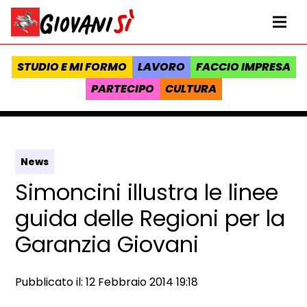
Vai al contenuto
Homepage Giovanisì - Progetto della Regione Toscana
Me
STUDIO E MI FORMO
LAVORO
FACCIO IMPRESA
PARTECIPO
CULTURA
News
Simoncini illustra le linee
guida delle Regioni per la
Garanzia Giovani
Data e ora:
Pubblicato il: 12 Febbraio 2014 19:18