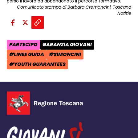
perso il lavoro od abbandonato il percorso formativo.
Comunicato stampa di Barbara Cremoncini, Toscana
Notizie
Condividi sui social:
Condividi su Facebook - apre una n
Condividi su X - apre una nuova
Copia il link e condividi - a
PARTECIPO
GARANZIA GIOVANI
AREA TEMATICA:
CATEGORIA POST:
#LINEE GUIDA
#SIMONCINI
TAG:
TAG:
#YOUTH GUARANTEES
TAG: