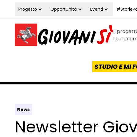
Vai al contenuto
Progetto
Opportunità
Eventi
#StoriePos
Il proget
Homepage Giovanisì - Progetto della Regione Tos
l’autonomi
STUDIO E MI
News
Newsletter Giov