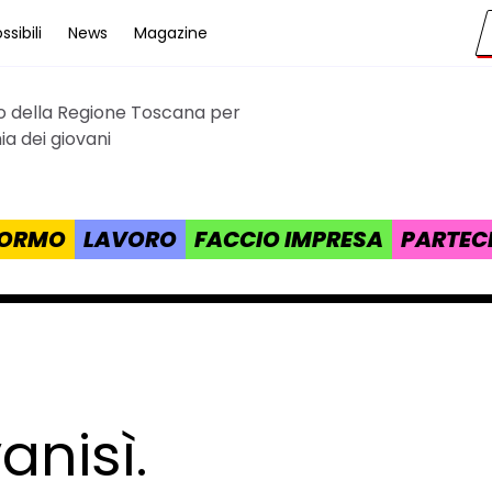
sibili
News
Magazine
to della Regione Toscana per
cana
a dei giovani
 FORMO
LAVORO
FACCIO IMPRESA
PARTEC
anisì.