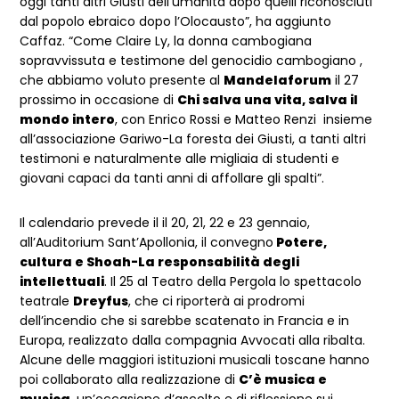
oggi tanti altri Giusti dell’umanità dopo quelli riconosciuti
dal popolo ebraico dopo l’Olocausto”, ha aggiunto
Caffaz. “Come Claire Ly, la donna cambogiana
sopravvissuta e testimone del genocidio cambogiano ,
che abbiamo voluto presente al
Mandelaforum
il 27
prossimo in occasione di
Chi salva una vita, salva il
mondo intero
, con Enrico Rossi e Matteo Renzi insieme
all’associazione Gariwo-La foresta dei Giusti, a tanti altri
testimoni e naturalmente alle migliaia di studenti e
giovani capaci da tanti anni di affollare gli spalti”.
Il calendario prevede il il 20, 21, 22 e 23 gennaio,
all’Auditorium Sant’Apollonia, il convegno
Potere,
cultura e Shoah-La responsabilità degli
intellettuali
. Il 25 al Teatro della Pergola lo spettacolo
teatrale
Dreyfus
, che ci riporterà ai prodromi
dell’incendio che si sarebbe scatenato in Francia e in
Europa, realizzato dalla compagnia Avvocati alla ribalta.
Alcune delle maggiori istituzioni musicali toscane hanno
poi collaborato alla realizzazione di
C’è musica e
musica
, un’occasione d’ascolto e di riflessione sui