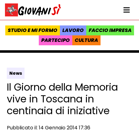
Vai al contenuto
Homepage Giovanisì - Progetto della Regione Toscana
Me
STUDIO E MI FORMO
LAVORO
FACCIO IMPRESA
PARTECIPO
CULTURA
News
Il Giorno della Memoria
vive in Toscana in
centinaia di iniziative
Data e ora:
Pubblicato il: 14 Gennaio 2014 17:36