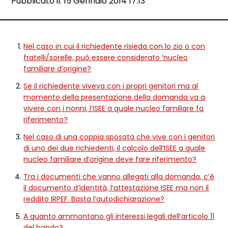
Data e ora:
Pubblicato il: 15 Gennaio 2014 17:13
Dettagli articolo
Nel caso in cui il richiedente risieda con lo zio o con
fratelli/sorelle, può essere considerato ‘nucleo
familiare d’origine?
Se il richiedente viveva con i propri genitori ma al
momento della presentazione della domanda va a
vivere con i nonni, l’ISEE a quale nucleo familiare fa
riferimento?
Nel caso di una coppia sposata che vive con i genitori
di uno dei due richiedenti, il calcolo dell’ISEE a quale
nucleo familiare d’origine deve fare riferimento?
Tra i documenti che vanno allegati alla domanda, c’è
il documento d’identità, l’attestazione ISEE ma non il
reddito IRPEF. Basta l’autodichiarazione?
A quanto ammontano gli interessi legali dell’articolo 11
del bando?