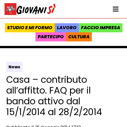
Vai al contenuto
Homepage Giovanisì - Progetto della Regione Toscana
Me
STUDIO E MI FORMO
LAVORO
FACCIO IMPRESA
PARTECIPO
CULTURA
News
Casa – contributo
all’affitto. FAQ per il
bando attivo dal
15/1/2014 al 28/2/2014