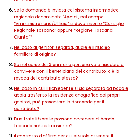
Se la domanda è inviata col sistema informatico
regionale denominato ‘Ap@ci’, nel campo
“Amministrazione/Ufficio” si deve inserire “Consiglio
Regionale Toscana” oppure “Regione Toscana
Giunta”?
Nel caso di genitori separati, quale è il nucleo
familiare di origine?
Se nel corso dei 3 anni una persona va a risiedere o
convivere con il beneficiario del contributo, c’è la
revoca del contributo stesso?
Nel caso in cui il richiedente si sia separato da poco e
abbia trasferito la residenza anagrafica dai propri
genitori, può presentare la domanda per il
contributo?
Due fratelli/sorelle possono accedere al bando
facendo richiesta insieme?
Il contratto d’affitto per cui si vuole ottenere il