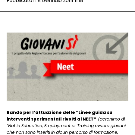
Data e ora:
Pubblicato il: 8 Gennaio 2014 11:18
Dettagli articolo
Bando per l’attuazione delle “Linee guida su
interventi sperimentali rivolti ai NEET”
(acronimo di
“Not in Education, Employment or Training ovvero giovani
che non sono inseriti in alcun percorso di formazione,