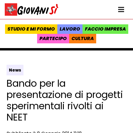
Vai al contenuto
Homepage Giovanisì - Progetto della Regione Toscana
Me
STUDIO E MI FORMO
LAVORO
FACCIO IMPRESA
PARTECIPO
CULTURA
News
Bando per la
presentazione di progetti
sperimentali rivolti ai
NEET