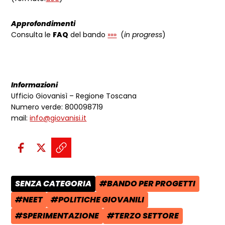
Approfondimenti
Consulta le
FAQ
del bando
»»»
(
in progress
)
Informazioni
Ufficio Giovanisì – Regione Toscana
Numero verde: 800098719
mail:
info@giovanisi.it
Condividi sui social:
Condividi su Facebook - apre una n
Condividi su X - apre una nuova
Copia il link e condividi - a
SENZA CATEGORIA
#BANDO PER PROGETTI
CATEGORIA POST:
TAG:
#NEET
#POLITICHE GIOVANILI
TAG:
TAG:
#SPERIMENTAZIONE
#TERZO SETTORE
TAG:
TAG: