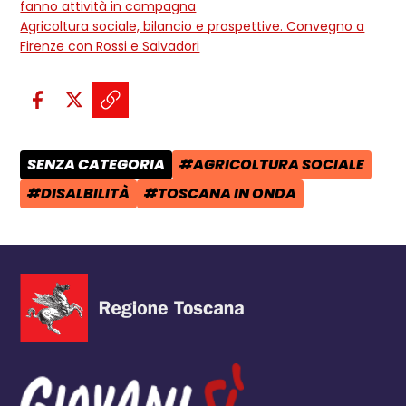
fanno attività in campagna
Agricoltura sociale, bilancio e prospettive. Convegno a
Firenze con Rossi e Salvadori
Condividi sui social:
Condividi su Facebook - apre una n
Condividi su X - apre una nuova
Copia il link e condividi - a
SENZA CATEGORIA
#AGRICOLTURA SOCIALE
CATEGORIA POST:
TAG:
#DISALBILITÀ
#TOSCANA IN ONDA
TAG:
TAG: