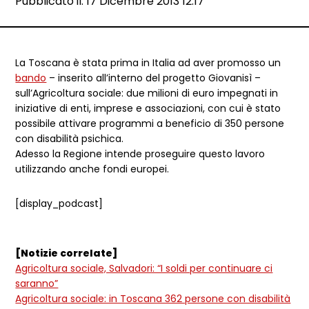
Data e ora:
Pubblicato il: 17 Dicembre 2013 12:17
Dettagli articolo
La Toscana è stata prima in Italia ad aver promosso un
bando
– inserito all’interno del progetto Giovanisì –
sull’Agricoltura sociale: due milioni di euro impegnati in
iniziative di enti, imprese e associazioni, con cui è stato
possibile attivare programmi a beneficio di 350 persone
con disabilità psichica.
Adesso la Regione intende proseguire questo lavoro
utilizzando anche fondi europei.
[display_podcast]
[Notizie correlate]
Agricoltura sociale, Salvadori: “I soldi per continuare ci
saranno”
Agricoltura sociale: in Toscana 362 persone con disabilità