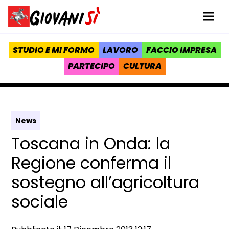
Vai al contenuto
Homepage Giovanisì - Progetto della Regione Toscana
Me
STUDIO E MI FORMO
LAVORO
FACCIO IMPRESA
PARTECIPO
CULTURA
News
Toscana in Onda: la
Regione conferma il
sostegno all’agricoltura
sociale