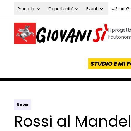
Vai al contenuto
Progetto
Opportunità
Eventi
#StoriePos
Il proget
Homepage Giovanisì - Progetto della Regione Tos
l’autonomi
STUDIO E MI
News
Rossi al Mandel