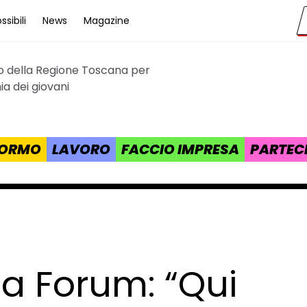
sibili
News
Magazine
to della Regione Toscana per
cana
a dei giovani
 FORMO
LAVORO
FACCIO IMPRESA
PARTEC
a Forum: “Qui