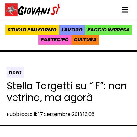
Vai al contenuto
Homepage Giovanisì - Progetto della Regione Toscana
Me
STUDIO E MI FORMO
LAVORO
FACCIO IMPRESA
PARTECIPO
CULTURA
News
Stella Targetti su “IF”: non
vetrina, ma agorà
Data e ora:
Pubblicato il: 17 Settembre 2013 13:06