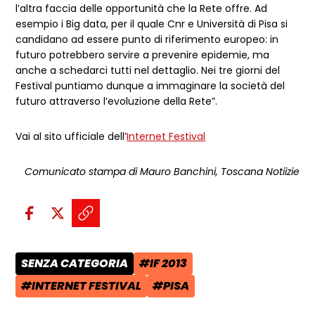
l’altra faccia delle opportunità che la Rete offre. Ad
esempio i Big data, per il quale Cnr e Università di Pisa si
candidano ad essere punto di riferimento europeo: in
futuro potrebbero servire a prevenire epidemie, ma
anche a schedarci tutti nel dettaglio. Nei tre giorni del
Festival puntiamo dunque a immaginare la società del
futuro attraverso l’evoluzione della Rete”.
Vai al sito ufficiale dell’
Internet Festival
Comunicato stampa di Mauro Banchini, Toscana Notiizie
Condividi sui social:
Condividi su Facebook - apre una n
Condividi su X - apre una nuova
Copia il link e condividi - a
SENZA CATEGORIA
#IF 2013
CATEGORIA POST:
TAG:
#INTERNET FESTIVAL
#PISA
TAG:
TAG: