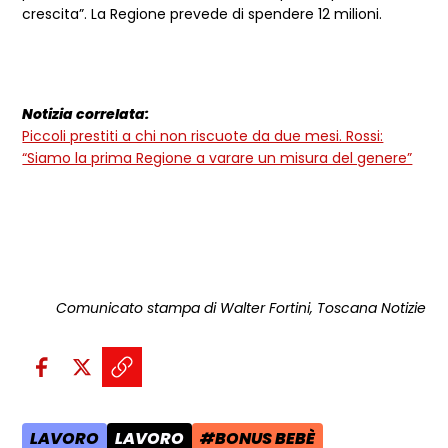
crescita”. La Regione prevede di spendere 12 milioni.
Notizia correlata:
Piccoli prestiti a chi non riscuote da due mesi. Rossi:
“Siamo la prima Regione a varare un misura del genere”
Comunicato stampa di Walter Fortini, Toscana Notizie
Condividi sui social:
Condividi su Facebook - apre una n
Condividi su X - apre una nuova
Copia il link e condividi - a
LAVORO
LAVORO
#BONUS BEBÈ