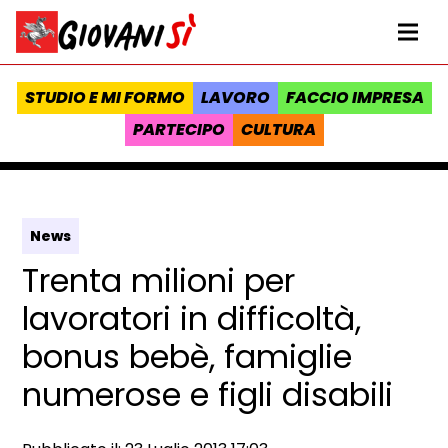
Vai al contenuto
Homepage Giovanisì - Progetto della Regione Toscana
Me
STUDIO E MI FORMO
LAVORO
FACCIO IMPRESA
PARTECIPO
CULTURA
News
Trenta milioni per
lavoratori in difficoltà,
bonus bebè, famiglie
numerose e figli disabili