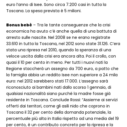
euro l’anno di Isee. Sono circa 7.200 casi in tutta la
Toscana. La spesa prevista è 5 milioni.
Bonus bebè
– Tra le tante conseguenze che la crisi
economica ha avuto c’è anche quella di una battuta di
arresto sulle nascite. Nel 2008 se ne erano registrate
33.610 in tutta la Toscana, nel 2012 sono state 31.126. C’era
stata una ripresa nel 2010, quando la speranza di una
veloce uscita dalla crisi era ancora alta. Poi il crollo, con
quasi il 10 per cento in meno. Per tutti i nuovi nati la
Regione staccherà un assegno da 700 euro, a patto che
la famiglia abbia un reddito Isee non superiore a 24 mila
euro: nel 2012 sarebbero stati 17.000. L’assegno sarà
riconosciuto ai bambini nati dallo scorso 1 gennaio, di
qualsiasi nazionalità siano purché la madre fosse già
residente in Toscana. Conclude Rossi: “Assieme ai servizi
offerti dai territori, come gli asili nido che coprono in
Toscana il 32 per cento della domanda potenziale, la
percentuale più alta in Italia rispetto ad una media del 19
per cento, è un contributo concreto per la ripresa e la