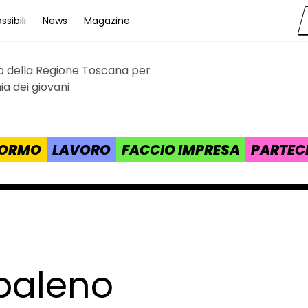
sibili
News
Magazine
to della Regione Toscana per
cana
a dei giovani
 FORMO
LAVORO
FACCIO IMPRESA
PARTEC
baleno