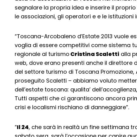
segnalare la propria idea e inserire il propri
le associazioni, gli operatori e e le istituzioni
“Toscana-Arcobaleno d’Estate 2013 vuole esse
voglia di essere competitivi come sistema tur
regionale al turismo
Cristina Scaletti
alla p
web, dove erano presenti anche il direttore di
del settore turismo di Toscana Promozione, A
proseguito Scaletti – abbiamo voluto mettere
dell’estate toscana: qualita’ dell’accoglienza
Tutti aspetti che ci garantiscono ancora prim
crisi e localismi rischiano di danneggiare”.
“
Il 24
, che sarà in realtà un fine settimana tra
sabato sera, sarà l’occasione per capire quali 