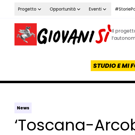
Vai al contenuto
Progetto
Opportunità
Eventi
#StoriePos
Il proget
Homepage Giovanisì - Progetto della Regione Tos
l’autonomi
STUDIO E MI
News
‘Toscana-Arco