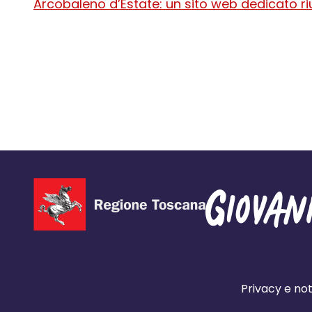
Arcobaleno d’Estate: un sito web dedicato riun
Privacy e not