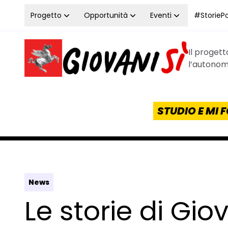
Vai al contenuto
Progetto
Opportunità
Eventi
#StoriePos
Il proget
Homepage Giovanisì - Progetto della Regione Tos
l’autonomi
STUDIO E MI
News
Le storie di Giov