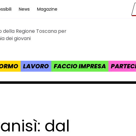
sibili
News
Magazine
to della Regione Toscana per
cana
a dei giovani
 FORMO
LAVORO
FACCIO IMPRESA
PARTEC
anisì: dal