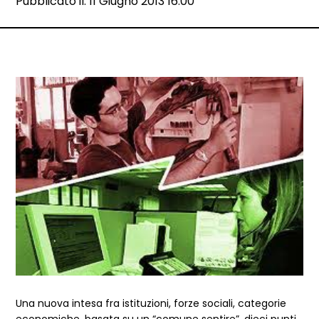
Data e ora:
Pubblicato il: 11 Giugno 2013 16:00
Dettagli articolo
Una nuova intesa fra istituzioni, forze sociali, categorie