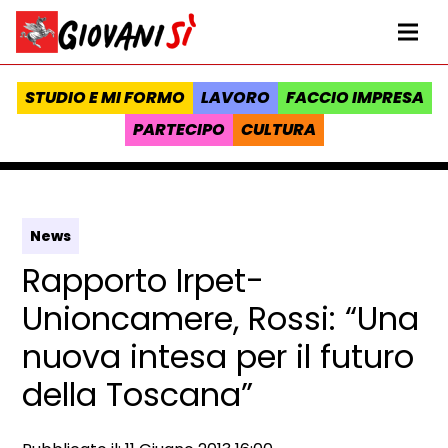
Vai al contenuto
Homepage Giovanisì - Progetto della Regione Toscana
Me
STUDIO E MI FORMO
LAVORO
FACCIO IMPRESA
PARTECIPO
CULTURA
News
Rapporto Irpet-
Unioncamere, Rossi: “Una
nuova intesa per il futuro
della Toscana”