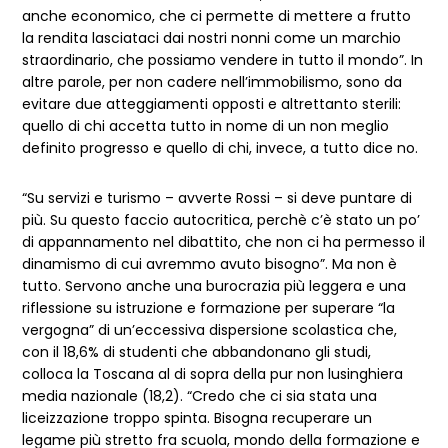
anche economico, che ci permette di mettere a frutto
la rendita lasciataci dai nostri nonni come un marchio
straordinario, che possiamo vendere in tutto il mondo”. In
altre parole, per non cadere nell’immobilismo, sono da
evitare due atteggiamenti opposti e altrettanto sterili:
quello di chi accetta tutto in nome di un non meglio
definito progresso e quello di chi, invece, a tutto dice no.
“Su servizi e turismo – avverte Rossi – si deve puntare di
più. Su questo faccio autocritica, perchè c’è stato un po’
di appannamento nel dibattito, che non ci ha permesso il
dinamismo di cui avremmo avuto bisogno”. Ma non è
tutto. Servono anche una burocrazia più leggera e una
riflessione su istruzione e formazione per superare “la
vergogna” di un’eccessiva dispersione scolastica che,
con il 18,6% di studenti che abbandonano gli studi,
colloca la Toscana al di sopra della pur non lusinghiera
media nazionale (18,2). “Credo che ci sia stata una
liceizzazione troppo spinta. Bisogna recuperare un
legame più stretto fra scuola, mondo della formazione e