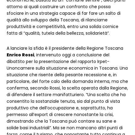
economiche, basata su un “comune sentire”, dieci punti
attorno ai quali costruire un confronto che possa
sfociare in una strategia capace di far fare un salto di
qualità allo sviluppo della Toscana, di rilanciarne
produttività e competitività, entro una solida cornice
fatta di “qualità, tutela della bellezza, solidarietà”.
A lanciare la sfida è il presidente della Regione Toscana
Enrico Rossi
, intervenuto oggi a conclusione del
dibattito per la presentazione del rapporto Irpet-
Unoncamere sulla situazione economica in Toscana. Una
situazione che risente della pesante recessione e, in
particolare, del forte calo della domanda interna, ma che
conferma, secondo Rossi, la scelta operata dalla Regione,
di difendere il settore manifatturiero. “Una scelta che ha
consentito la sostanziale tenuta, sia dal punto di vista
produttivo che dell’occupazione e, soprattutto, ha
permesso all’export di crescere nonostante la crisi,
dimostrando che la Toscana può contare su sane e
solide basi industriali”. Ma se non mancano altri punti di
forza, come il turismo, che nonostante tutto continua a