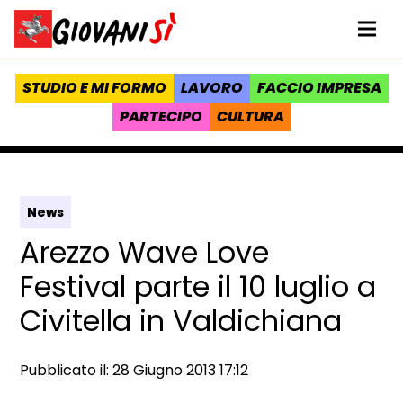
Vai al contenuto
Homepage Giovanisì - Progetto della Regione Toscana
Me
STUDIO E MI FORMO
LAVORO
FACCIO IMPRESA
PARTECIPO
CULTURA
News
Arezzo Wave Love
Festival parte il 10 luglio a
Civitella in Valdichiana
Data e ora:
Pubblicato il: 28 Giugno 2013 17:12