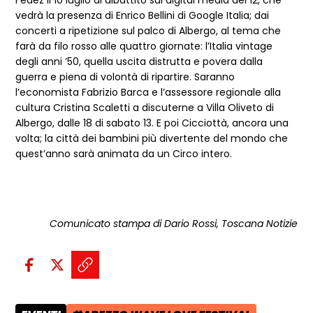
Fedez il 10 luglio al dibattito sui digital media del 12, che
vedrà la presenza di Enrico Bellini di Google Italia; dai
concerti a ripetizione sul palco di Albergo, al tema che
farà da filo rosso alle quattro giornate: l’Italia vintage
degli anni ’50, quella uscita distrutta e povera dalla
guerra e piena di volontà di ripartire. Saranno
l’economista Fabrizio Barca e l’assessore regionale alla
cultura Cristina Scaletti a discuterne a Villa Oliveto di
Albergo, dalle 18 di sabato 13. E poi Cicciottà, ancora una
volta; la città dei bambini più divertente del mondo che
quest’anno sarà animata da un Circo intero.
Comunicato stampa di Dario Rossi, Toscana Notizie
Condividi sui social:
Condividi su Facebook - apre una n
Condividi su X - apre una nuova
Copia il link e condividi - a