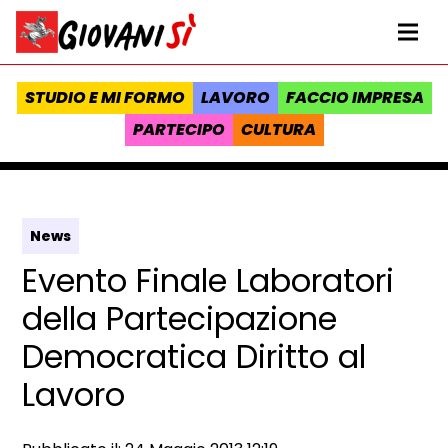
Vai al contenuto
Homepage Giovanisì - Progetto della Regione Toscana
Me
STUDIO E MI FORMO
LAVORO
FACCIO IMPRESA
PARTECIPO
CULTURA
News
Evento Finale Laboratori
della Partecipazione
Democratica Diritto al
Lavoro