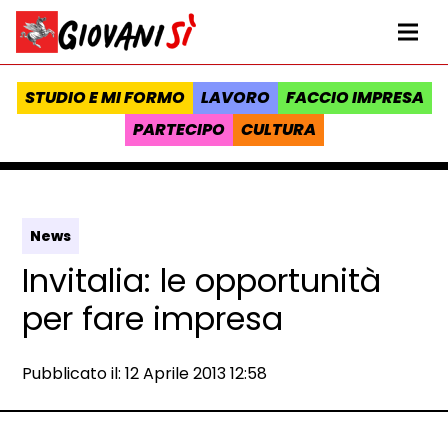
Vai al contenuto
Homepage Giovanisì - Progetto della Regione Toscana
Me
STUDIO E MI FORMO
LAVORO
FACCIO IMPRESA
PARTECIPO
CULTURA
News
Invitalia: le opportunità
per fare impresa
Data e ora:
Pubblicato il: 12 Aprile 2013 12:58