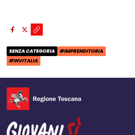
Condividi sui social:
Condividi su Facebook - apre una n
Condividi su X - apre una nuova
Copia il link e condividi - a
SENZA CATEGORIA
#IMPRENDITORIA
CATEGORIA POST:
TAG:
#INVITALIA
TAG: