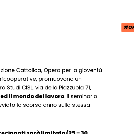
#OP
TAG
zione Cattolica, Opera per la gioventù
Confcooperative, promuovono un
 Studi CISL, via della Piazzuola 71,
 ed il mondo del lavoro
. Il seminario
vviato lo scorso anno sulla stessa
ecipanti sarà limitato (25 – 30