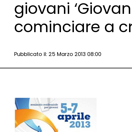
giovani ‘Giovani
cominciare a cr
Data e ora:
Pubblicato il: 25 Marzo 2013 08:00
Dettagli articolo