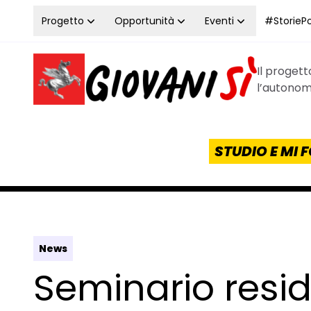
Vai al contenuto
Progetto
Opportunità
Eventi
#StoriePos
Il proget
Homepage Giovanisì - Progetto della Regione Tos
l’autonomi
STUDIO E MI
News
Seminario resid