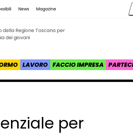
sibili
News
Magazine
to della Regione Toscana per
cana
a dei giovani
 FORMO
LAVORO
FACCIO IMPRESA
PARTEC
enziale per