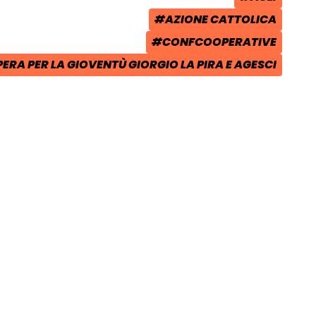
TAG:
#AZIONE CATTOLICA
TAG:
#CONFCOOPERATIVE
TAG:
ERA PER LA GIOVENTÙ GIORGIO LA PIRA E AGESCI
: