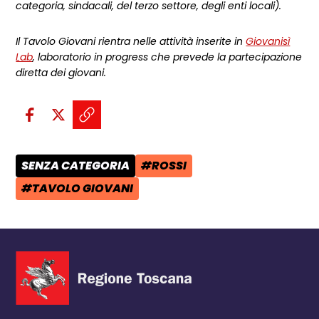
categoria, sindacali, del terzo settore, degli enti locali).
Il Tavolo Giovani rientra nelle attività inserite in
Giovanisì
Lab
, laboratorio in progress che prevede la partecipazione
diretta dei giovani.
Condividi sui social:
Condividi su Facebook - apre una n
Condividi su X - apre una nuova
Copia il link e condividi - a
SENZA CATEGORIA
#ROSSI
CATEGORIA POST:
TAG:
#TAVOLO GIOVANI
TAG: