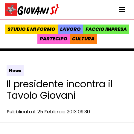
Vai al contenuto
Homepage Giovanisì - Progetto della Regione Toscana
Me
STUDIO E MI FORMO
LAVORO
FACCIO IMPRESA
PARTECIPO
CULTURA
News
Il presidente incontra il
Tavolo Giovani
Data e ora:
Pubblicato il: 25 Febbraio 2013 09:30