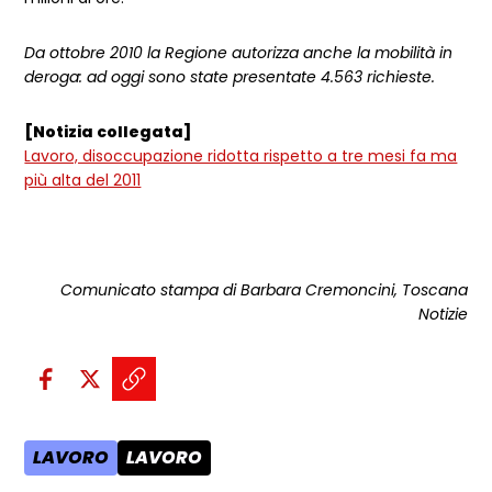
Da ottobre 2010 la Regione autorizza anche la mobilità in
deroga: ad oggi sono state presentate 4.563 richieste.
[Notizia collegata]
Lavoro, disoccupazione ridotta rispetto a tre mesi fa ma
più alta del 2011
Comunicato stampa di Barbara Cremoncini, Toscana
Notizie
Condividi sui social:
Condividi su Facebook - apre una n
Condividi su X - apre una nuova
Copia il link e condividi - a
LAVORO
LAVORO
AREA TEMATICA:
CATEGORIA POST: