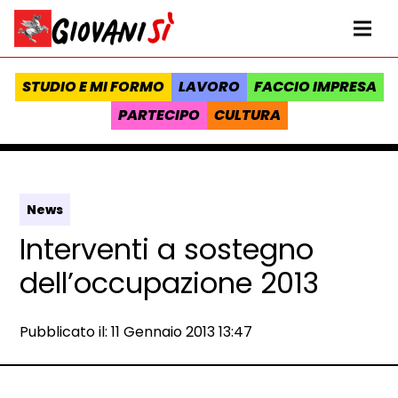
Vai al contenuto
Homepage Giovanisì - Progetto della Regione Toscana
Me
STUDIO E MI FORMO
LAVORO
FACCIO IMPRESA
PARTECIPO
CULTURA
News
Interventi a sostegno
dell’occupazione 2013
Data e ora:
Pubblicato il: 11 Gennaio 2013 13:47