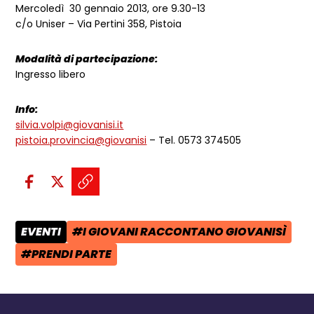
Mercoledì 30 gennaio 2013, ore 9.30-13
c/o Uniser – Via Pertini 358, Pistoia
Modalità di partecipazione:
Ingresso libero
Info:
silvia.volpi@giovanisi.it
pistoia.provincia@giovanisi
– Tel. 0573 374505
Condividi sui social:
Condividi su Facebook - apre una n
Condividi su X - apre una nuova
Copia il link e condividi - a
EVENTI
#I GIOVANI RACCONTANO GIOVANISÌ
CATEGORIA POST:
TAG:
#PRENDI PARTE
TAG: