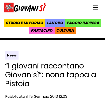
Vai al contenuto
Homepage Giovanisì - Progetto della Regione Toscana
Me
STUDIO E MI FORMO
LAVORO
FACCIO IMPRESA
PARTECIPO
CULTURA
News
“I giovani raccontano
Giovanisì”: nona tappa a
Pistoia
Data e ora:
Pubblicato il: 18 Gennaio 2013 12:03