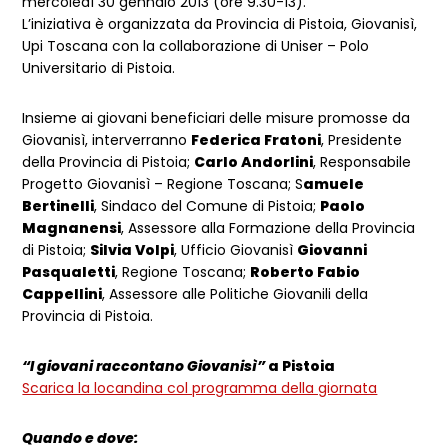
mercoledì 30 gennaio 2013 (ore 9.30-13).
L’iniziativa è organizzata da Provincia di Pistoia, Giovanisì,
Upi Toscana con la collaborazione di Uniser – Polo
Universitario di Pistoia.
Insieme ai giovani beneficiari delle misure promosse da
Giovanisì, interverranno
Federica Fratoni
, Presidente
della Provincia di Pistoia;
Carlo Andorlini
, Responsabile
Progetto Giovanisì – Regione Toscana; S
amuele
Bertinelli
, Sindaco del Comune di Pistoia;
Paolo
Magnanensi
, Assessore alla Formazione della Provincia
di Pistoia;
Silvia Volpi
, Ufficio Giovanisì
Giovanni
Pasqualetti
, Regione Toscana;
Roberto Fabio
Cappellini
, Assessore alle Politiche Giovanili della
Provincia di Pistoia.
“I giovani raccontano Giovanisì”
a Pistoia
Scarica la locandina col programma della giornata
Quando e dove: