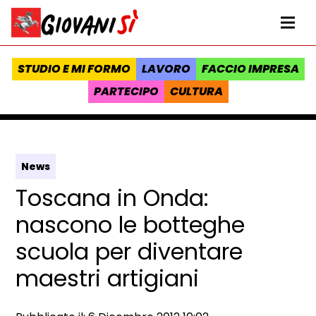
Vai al contenuto
Homepage Giovanisì - Progetto della Regione Toscana
Me
STUDIO E MI FORMO
LAVORO
FACCIO IMPRESA
PARTECIPO
CULTURA
News
Toscana in Onda:
nascono le botteghe
scuola per diventare
maestri artigiani