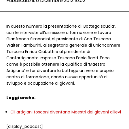
Data e ora:
Pubblicato il: 6 Dicembre 2012 10:02
Dettagli articolo
In questo numero la presentazione di ‘Bottega scuola’,
con le interviste all’assessore a formazione e Lavoro
Gianfranco Simoncini, al presidente di Cna Toscana
Walter Tamburini, al segretario generale di Unioncamere
Toscana Enrico Ciabatti e al presidente di
Confartigianato imprese Toscana Fabio Banti. Ecco
come è possibile ottenere la qualifica di ‘Maestro
Artigiano’ e far diventare la bottega un vero e proprio
centro di formazione, dando nuove opportunità di
sviluppo e occupazione ai giovani.
Leggi anche:
Gli artigiani toscani diventano Maestri dei giovani allievi
[display_podcast]