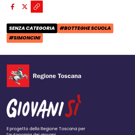
Condividi sui social:
Condividi su Facebook - apre una n
Condividi su X - apre una nuova
Copia il link e condividi - a
SENZA CATEGORIA
#BOTTEGHE SCUOLA
CATEGORIA POST:
TAG:
#SIMONCINI
TAG:
Il progetto della Regione Toscana per
l’autonomia dei giovani