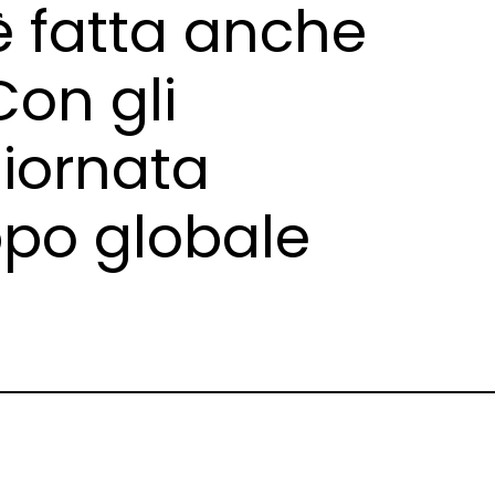
è fatta anche
Con gli
giornata
ppo globale