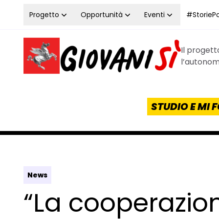
Vai al contenuto
Progetto
Opportunità
Eventi
#StoriePos
Il proget
Homepage Giovanisì - Progetto della Regione Tos
l’autonomi
STUDIO E MI
News
“La cooperazio