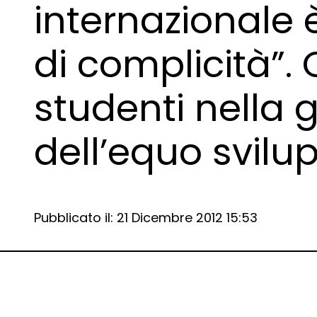
internazionale 
di complicità”. 
studenti nella 
dell’equo svilu
Data e ora:
Pubblicato il: 21 Dicembre 2012 15:53