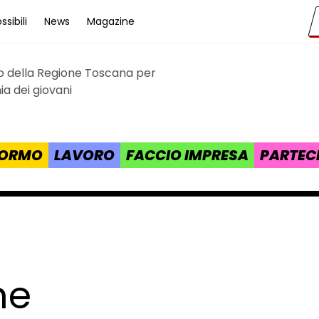
sibili
News
Magazine
to della Regione Toscana per
cana
a dei giovani
 FORMO
LAVORO
FACCIO IMPRESA
PARTEC
ne