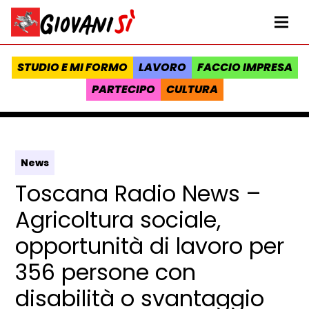
Vai al contenuto
Homepage Giovanisì - Progetto della Regione Toscana
Me
STUDIO E MI FORMO
LAVORO
FACCIO IMPRESA
PARTECIPO
CULTURA
News
Toscana Radio News –
Agricoltura sociale,
opportunità di lavoro per
356 persone con
disabilità o svantaggio