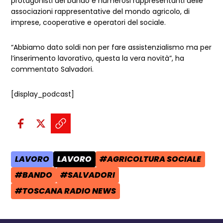
protagonisti del bando e numerosi rappresentanti delle
associazioni rappresentative del mondo agricolo, di
imprese, cooperative e operatori del sociale.
“Abbiamo dato soldi non per fare assistenzialismo ma per
l’inserimento lavorativo, questa la vera novità”, ha
commentato Salvadori.
[display_podcast]
Condividi sui social:
Condividi su Facebook - apre una n
Condividi su X - apre una nuova
Copia il link e condividi - a
LAVORO
LAVORO
#AGRICOLTURA SOCIALE
AREA TEMATICA:
CATEGORIA POST:
TAG:
#BANDO
#SALVADORI
TAG:
TAG:
#TOSCANA RADIO NEWS
TAG: