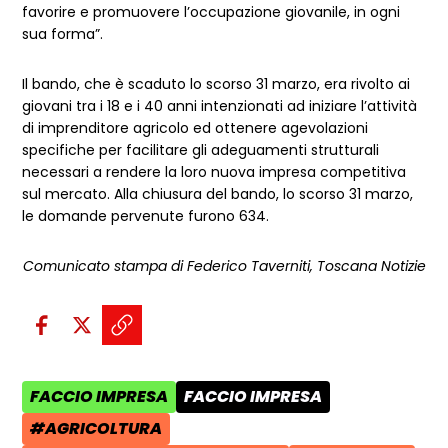
favorire e promuovere l’occupazione giovanile, in ogni
sua forma”.
Il bando, che è scaduto lo scorso 31 marzo, era rivolto ai
giovani tra i 18 e i 40 anni intenzionati ad iniziare l’attività
di imprenditore agricolo ed ottenere agevolazioni
specifiche per facilitare gli adeguamenti strutturali
necessari a rendere la loro nuova impresa competitiva
sul mercato. Alla chiusura del bando, lo scorso 31 marzo,
le domande pervenute furono 634.
Comunicato stampa di Federico Taverniti, Toscana Notizie
Condividi sui social:
Condividi su Facebook - apre una n
Condividi su X - apre una nuova
Copia il link e condividi - a
FACCIO IMPRESA
FACCIO IMPRESA
AREA TEMATICA:
CATEGORIA POST:
#AGRICOLTURA
TAG: