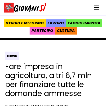
Vai al contenuto
Homepage Giovanisì - Progetto della Regione Toscana
Me
STUDIO E MI FORMO
LAVORO
FACCIO IMPRESA
PARTECIPO
CULTURA
News
Fare impresa in
agricoltura, altri 6,7 mln
per finanziare tutte le
domande ammesse