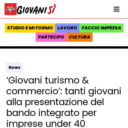
Vai al contenuto
Homepage Giovanisì - Progetto della Regione Toscana
Me
STUDIO E MI FORMO
LAVORO
FACCIO IMPRESA
PARTECIPO
CULTURA
News
‘Giovani turismo &
commercio’: tanti giovani
alla presentazione del
bando integrato per
imprese under 40