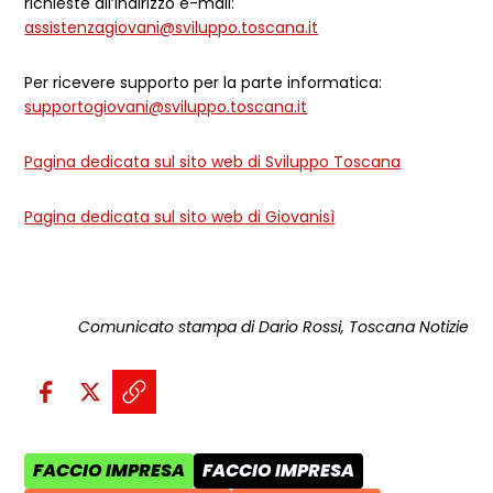
richieste all’indirizzo e-mail:
assistenzagiovani@sviluppo.toscana.it
Per ricevere supporto per la parte informatica:
supportogiovani@sviluppo.toscana.it
Pagina dedicata sul sito web di Sviluppo Toscana
Pagina dedicata sul sito web di Giovanisì
Comunicato stampa di Dario Rossi, Toscana Notizie
Condividi sui social:
Condividi su Facebook - apre una n
Condividi su X - apre una nuova
Copia il link e condividi - a
FACCIO IMPRESA
FACCIO IMPRESA
AREA TEMATICA:
CATEGORIA POST: