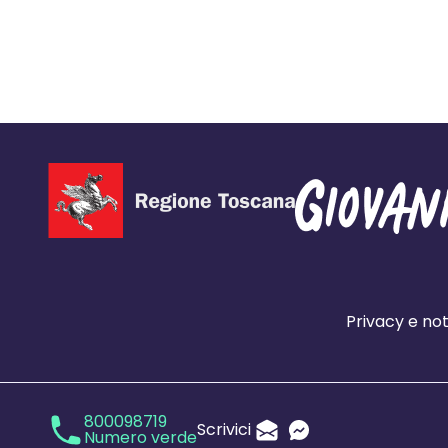
Privacy e not
800098719
Scrivici
Numero verde
Invia un'Email
Messenger