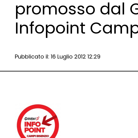
promosso dal G
Infopoint Campi
Data e ora:
Pubblicato il: 16 Luglio 2012 12:29
Dettagli articolo