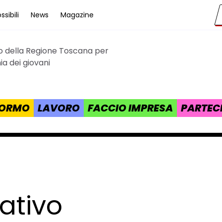
sibili
News
Magazine
to della Regione Toscana per
cana
a dei giovani
 FORMO
LAVORO
FACCIO IMPRESA
PARTEC
ativo