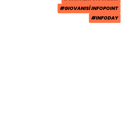
TAG:
#GIOVANISÌ INFOPOINT
TAG:
#INFODAY
TAG: