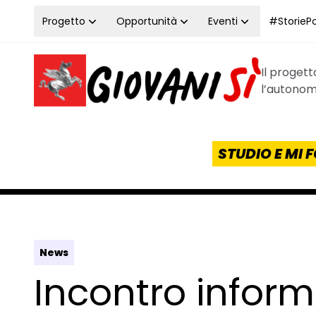
Vai al contenuto
Progetto
Opportunità
Eventi
#StoriePos
Il proget
Homepage Giovanisì - Progetto della Regione Tos
l’autonomi
STUDIO E MI
News
Incontro inform