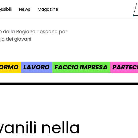
sibili
News
Magazine
to della Regione Toscana per
cana
a dei giovani
 FORMO
LAVORO
FACCIO IMPRESA
PARTEC
vanili nella