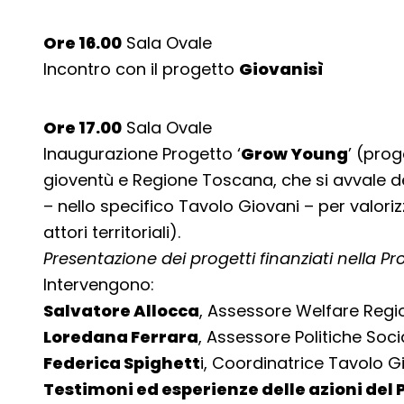
Ore 16.00
Sala Ovale
Incontro con il progetto
Giovanisì
Ore 17.00
Sala Ovale
Inaugurazione Progetto ‘
Grow Young
’ (prog
gioventù e Regione Toscana, che si avvale de
– nello specifico Tavolo Giovani – per valori
attori territoriali).
Presentazione dei progetti finanziati nella Pr
Intervengono:
Salvatore Allocca
, Assessore Welfare Reg
Loredana Ferrara
, Assessore Politiche Socia
Federica Spighett
i, Coordinatrice Tavolo Gi
Testimoni ed esperienze delle azioni del