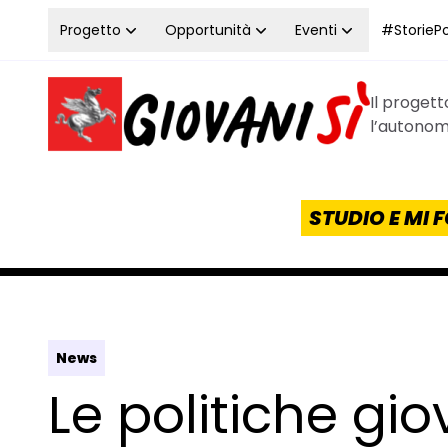
Vai al contenuto
Progetto
Opportunità
Eventi
#StoriePos
Il proget
Homepage Giovanisì - Progetto della Regione Tos
l’autonomi
STUDIO E MI
News
Le politiche gio