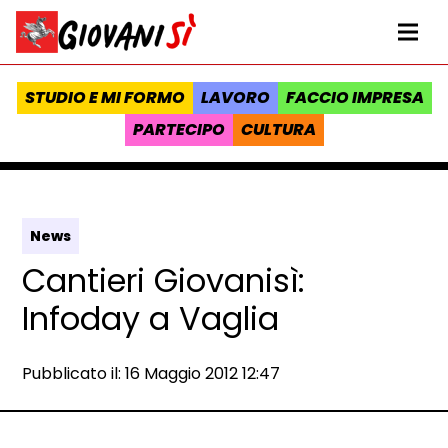
Vai al contenuto
Homepage Giovanisì - Progetto della Regione Toscana
Me
STUDIO E MI FORMO
LAVORO
FACCIO IMPRESA
PARTECIPO
CULTURA
News
Cantieri Giovanisì:
Infoday a Vaglia
Data e ora:
Pubblicato il: 16 Maggio 2012 12:47