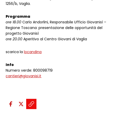
1256/b, Vaglia.
Programma
ore 18.00
Carlo Andorlini, Responsabile Ufficio Giovanisì –
Regione Toscana: presentazione delle opportunità del
progetto Giovanisì
ore 20.00
Aperitivo al Centro Giovani di Vaglia
scarica la
locandina
Info
Numero verde: 800098719
cantieri@giovanisi.it
Condividi sui social:
Condividi su Facebook - apre una n
Condividi su X - apre una nuova
Copia il link e condividi - a