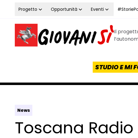
Vai al contenuto
Progetto
Opportunità
Eventi
#StoriePos
Il proget
Homepage Giovanisì - Progetto della Regione Tos
l’autonomi
STUDIO E MI
News
Toscana Radio