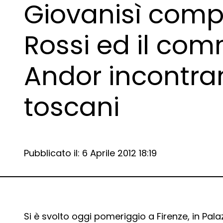
Giovanisì comp
Rossi ed il com
Andor incontran
toscani
Data e ora:
Pubblicato il: 6 Aprile 2012 18:19
Si è svolto oggi pomeriggio a Firenze, in Pala