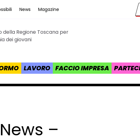
sibili
News
Magazine
to della Regione Toscana per
cana
a dei giovani
 FORMO
LAVORO
FACCIO IMPRESA
PARTEC
 News –